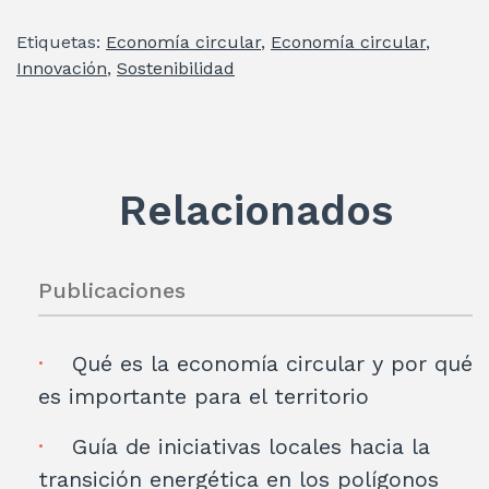
itt
k
at
e
ai
m
Etiquetas:
Economía circular
,
Economía circular
,
er
e
s
gr
l
p
Innovación
,
Sostenibilidad
dI
A
a
ar
n
p
m
ti
p
r
Relacionados
Publicaciones
Qué es la economía circular y por qué
es importante para el territorio
Guía de iniciativas locales hacia la
transición energética en los polígonos