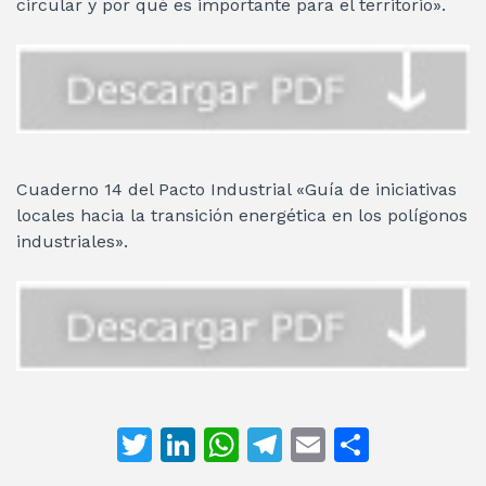
circular y por qué es importante para el territorio».
Cuaderno 14 del Pacto Industrial «Guía de iniciativas
locales hacia la transición energética en los polígonos
industriales».
T
Li
W
T
E
C
w
n
h
el
m
o