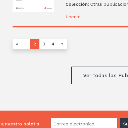
Colección:
Otras publicacio
Leer +
«
1
2
3
4
»
Ver todas las Pub
 a nuestro boletín