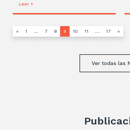
Leer +
«
1
…
7
8
9
10
11
…
17
»
Ver todas las 
Publicac