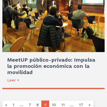
MeetUP público-privado: Impulsa
la promoción económica con la
movilidad
Leer +
«
1
…
7
8
9
10
11
…
17
»