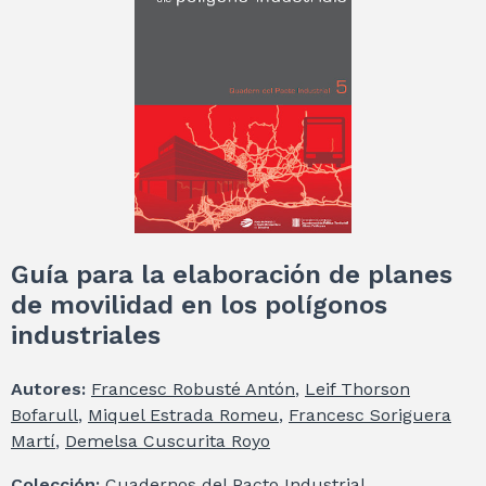
Guía para la elaboración de planes
de movilidad en los polígonos
industriales
Autores:
Francesc Robusté Antón
,
Leif Thorson
Bofarull
,
Miquel Estrada Romeu
,
Francesc Soriguera
Martí
,
Demelsa Cuscurita Royo
Colección:
Cuadernos del Pacto Industrial