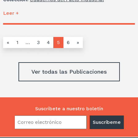
Leer +
«
1
…
3
4
5
6
»
Ver todas las Publicaciones
Suscríbete a nuestro boletín