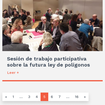
Sesión de trabajo participativa
sobre la futura ley de polígonos
Leer +
«
1
…
3
4
5
6
7
…
16
»