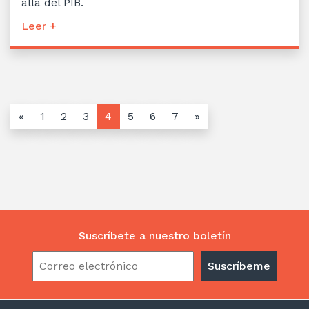
allá del PIB.
Leer +
«
1
2
3
4
5
6
7
»
Suscríbete a nuestro boletín