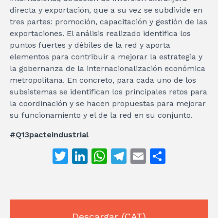
directa y exportación, que a su vez se subdivide en
tres partes: promoción, capacitación y gestión de las
exportaciones. El análisis realizado identifica los
puntos fuertes y débiles de la red y aporta
elementos para contribuir a mejorar la estrategia y
la gobernanza de la internacionalización económica
metropolitana. En concreto, para cada uno de los
subsistemas se identifican los principales retos para
la coordinación y se hacen propuestas para mejorar
su funcionamiento y el de la red en su conjunto.
#Q13pacteindustrial
T
Li
W
T
E
C
w
n
h
el
m
o
it
k
at
e
ai
m
te
e
s
gr
l
p
Descargar
(CAT)