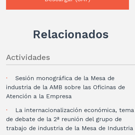
r
dI
A
a
ar
n
p
m
ti
p
r
Relacionados
Actividades
Sesión monográfica de la Mesa de
industria de la AMB sobre las Oficinas de
Atención a la Empresa
La internacionalización económica, tema
de debate de la 2ª reunión del grupo de
trabajo de industria de la Mesa de Industria