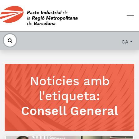
CA
Notícies amb
l'etiqueta
:
Consell General