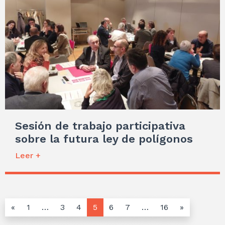
Sesión de trabajo participativa
sobre la futura ley de polígonos
Leer +
«
1
…
3
4
5
6
7
…
16
»