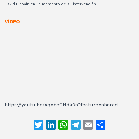
David Lizoain en un momento de su intervención.
VÍDEO
https://youtu.be/xqcbeQNdk0s?feature=shared
T
Li
W
T
E
C
w
n
h
el
m
o