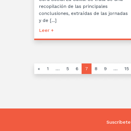
recopilación de las principales
conclusiones, extraídas de las jornadas
y de [...]
Leer +
«
1
…
5
6
7
8
9
…
15
Suscríbete