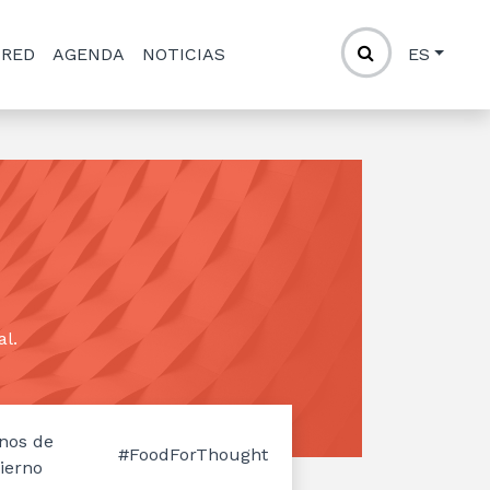
 RED
AGENDA
NOTICIAS
ES
al.
nos de
#FoodForThought
ierno