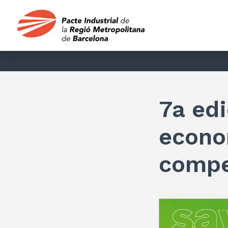
7a edi
econom
compe