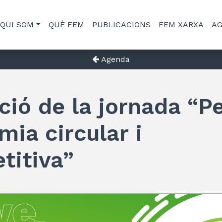
QUI SOM
QUÈ FEM
PUBLICACIONS
FEM XARXA
A
Agenda
ció de la jornada “P
ia circular i
titiva”