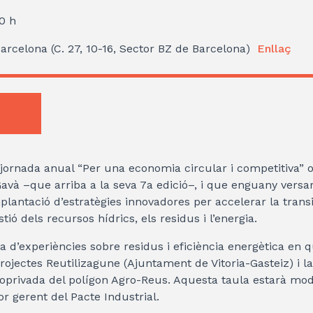
00 h
arcelona (C. 27, 10-16, Sector BZ de Barcelona)
Enllaç
 jornada anual “Per una economia circular i competitiva” 
avà –que arriba a la seva 7a edició–, i que enguany versa
mplantació d’estratègies innovadores per accelerar la transi
ió dels recursos hídrics, els residus i l’energia.
a d’experiències sobre residus i eficiència energètica en 
rojectes Reutilizagune (Ajuntament de Vitoria-Gasteiz) i l
coprivada del polígon Agro-Reus. Aquesta taula estarà mo
or gerent del Pacte Industrial.