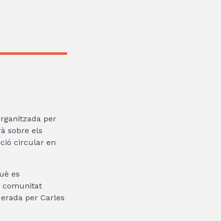
organitzada per
rà sobre els
ció circular en
què es
a comunitat
derada per Carles