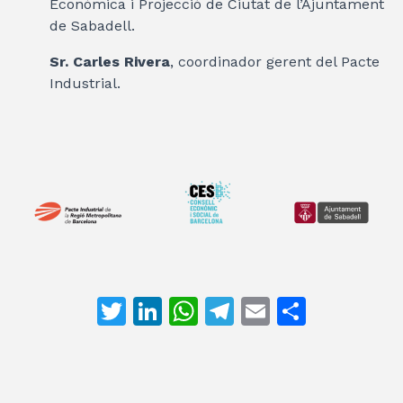
Econòmica i Projecció de Ciutat de l’Ajuntament
de Sabadell.
Sr. Carles Rivera
, coordinador gerent del Pacte
Industrial.
T
Li
W
T
E
C
w
n
h
el
m
o
itt
k
at
e
ai
m
er
e
s
gr
l
p