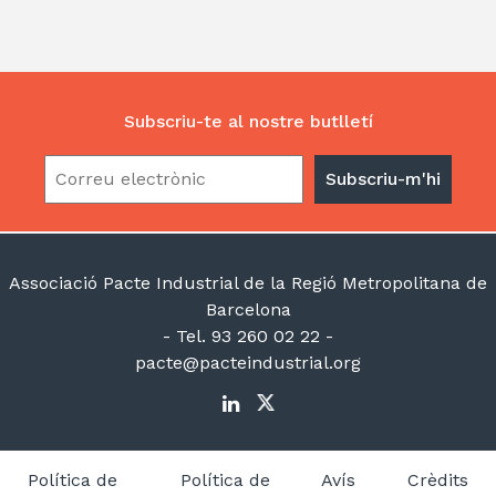
dI
A
a
ar
n
p
m
te
p
ix
Subscriu-te al nostre butlletí
Associació Pacte Industrial de la Regió Metropolitana de
Barcelona
- Tel. 93 260 02 22 -
pacte@pacteindustrial.org
Política de
Política de
Avís
Crèdits