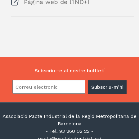
Pàgina web de l'IND+I
Subscriu-te al nostre butlletí
Associació Pacte Industrial de la Regió Metropolitana de
Barcelona
- Tel. 93 260 02 22 -
pacte@pacteindustrial.org