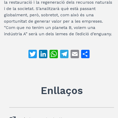
la restauració i la regeneració dels recursos naturals
i de la societat. S’analitzarà què està passant
globalment, però, sobretot, com això és una
oportunitat de generar valor per a les empreses.
“Com que no tenim un planeta B, volem una
indústria A” serà un dels lemes de l’edició d’enguany.
T
Li
W
T
E
C
w
n
h
el
m
o
itt
k
at
e
ai
m
er
e
s
gr
l
p
dI
A
a
ar
Enllaços
n
p
m
te
p
ix