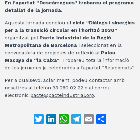
En l’apartat “Descàrregues” trobareu el programa
detallat de la jornada.
Aquesta jornada conclou el
cicle “Diàlegs i sinergies
per a la transició circular en l’horitzó 2030”
organitzat pel
Pacte Industrial de la Regió
Metropolitana de Barcelona
i seleccionat en la
convocatòria de projectes de reflexió al
Palau
Macaya de “la Caixa”
. Trobareu tota la informació
de les jornades ja celebrades a l’apartat “Relacionats”.
Per a qualsevol aclariment, podeu contactar amb
nosaltres al telèfon 93 260 02 22 o al correu
electrònic
pacte@pacteindustrial.org
.
T
Li
W
T
E
C
w
n
h
el
m
o
itt
k
at
e
ai
m