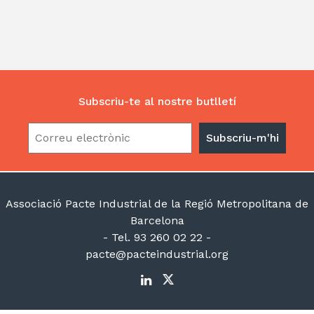
er
e
s
gr
l
p
dI
A
a
ar
n
p
m
te
p
ix
Subscriu-te al nostre butlletí
Associació Pacte Industrial de la Regió Metropolitana de
Barcelona
- Tel. 93 260 02 22 -
pacte@pacteindustrial.org