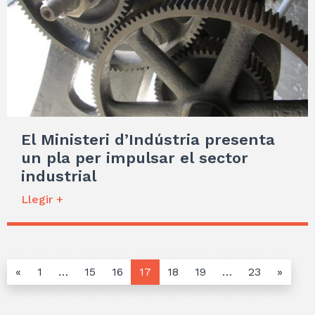
El Ministeri d’Indústria presenta
un pla per impulsar el sector
industrial
Llegir +
«
1
…
15
16
17
18
19
…
23
»