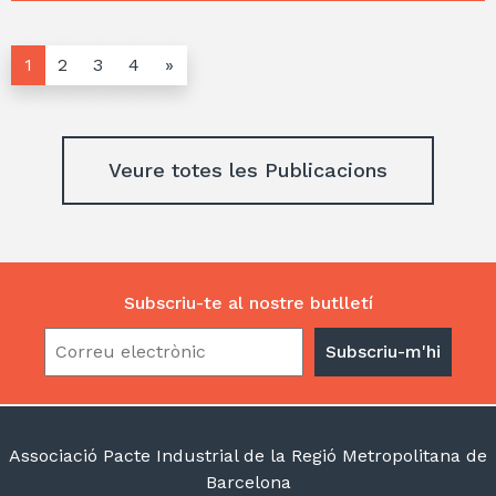
1
2
3
4
»
Veure totes les Publicacions
Subscriu-te al nostre butlletí
Associació Pacte Industrial de la Regió Metropolitana de
Barcelona