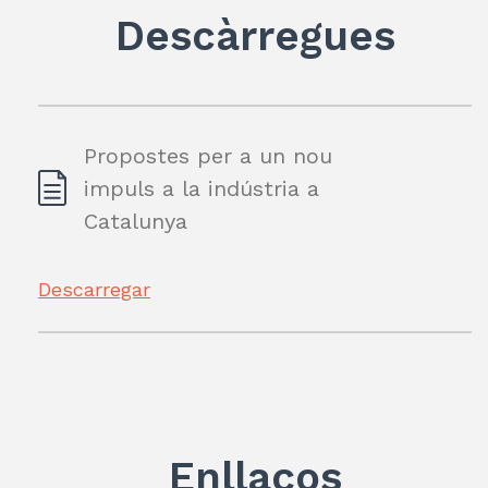
Descàrregues
p
ix
Propostes per a un nou
impuls a la indústria a
Catalunya
Descarregar
Enllaços