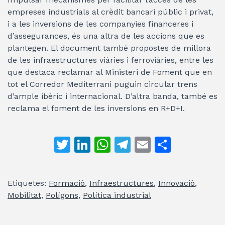
empreses industrials al crèdit bancari públic i privat,
i a les inversions de les companyies financeres i
d’assegurances, és una altra de les accions que es
plantegen. El document també propostes de millora
de les infraestructures viàries i ferroviàries, entre les
que destaca reclamar al Ministeri de Foment que en
tot el Corredor Mediterrani puguin circular trens
d’ample ibèric i internacional. D’altra banda, també es
reclama el foment de les inversions en R+D+I.
T
Li
W
T
E
C
w
n
h
el
m
o
itt
k
at
e
ai
m
Etiquetes:
Formació
,
Infraestructures
,
Innovació
,
er
e
s
gr
l
p
Mobilitat
,
Polígons
,
Política industrial
dI
A
a
ar
n
p
m
te