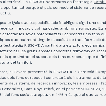
ó al territori. La RIS3CAT s’emmarca en l’estratègia
Catalu
a oportunitat perquè el país connecti el sistema de recerc
ductiu.
a exigeix que l’especialització intel·ligent sigui una cond
 recerca i innovació cofinançades amb fons europeus. Els
e detectar les seves potencialitats i concentrar els fons e
iques que realment tinguin capacitat de transformació del t
 a l’estratègia RIS3CAT. A partir d’ara els actors econòmics
eterminar les grans apostes concretes d’inversió en recer
torials que tindran el suport dels fons europeus i que defin
utura del territori.
sos, el Govern presentarà la RIS3CAT a la Comissió Europ
ius dels fons europeus i concretarà els instruments de l
ents del sistema de recerca i innovació, les empreses i l’ad
 Generalitat, Catalunya rebrà, en el període 2014-2020, 1.
 i del fons social europeu, un 44% més que el que va rebr