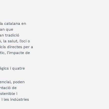
mia catalana en
tran que
an tradició
la salut, l’oci o
icis directes per a
tic, l’impacte de
ègics i quatre
tencial, poden
ntació de
stenible i
i les indústries