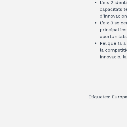
L’eix 2 iden
capacitats t
d’innovacion
L’eix 3 se c
principal in
oportunitats
Pel que fa a 
la competiti
innovació, l
Etiquetes:
Europ