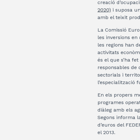
creació d’ocupaci
2020)
i suposa un
amb el teixit pro
La Comissió Europe
les inversions en
les regions han d
activitats econòm
és el que s’ha fet
responsables de d
sectorials i terri
l’especialització f
En els propers me
programes operat
diàleg amb els ag
Segons informa la
d’euros del FEDER
el 2013.