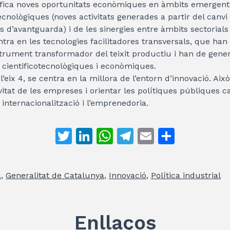
tifica noves oportunitats econòmiques en àmbits emergents,
ecnològiques (noves activitats generades a partir del canvi 
s d’avantguarda) i de les sinergies entre àmbits sectorials
entra en les tecnologies facilitadores transversals, que han 
strument transformador del teixit productiu i han de gene
 cientificotecnològiques i econòmiques.
l’eix 4, se centra en la millora de l’entorn d’innovació. Això
vitat de les empreses i orientar les polítiques públiques c
a internacionalització i l’emprenedoria.
T
Li
W
T
E
C
w
n
h
el
m
o
itt
k
at
e
ai
m
a
,
Generalitat de Catalunya
,
Innovació
,
Política industrial
er
e
s
gr
l
p
dI
A
a
ar
n
p
m
te
Enllaços