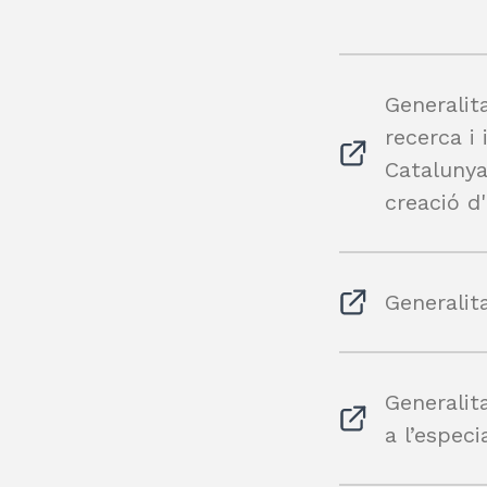
Generalit
recerca i 
Catalunya
creació d
Generalit
Generalit
a l’especi