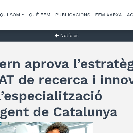
QUI SOM
QUÈ FEM
PUBLICACIONS
FEM XARXA
A
Notícies
ern aprova l’estratè
AT de recerca i inno
l’especialització
ligent de Catalunya