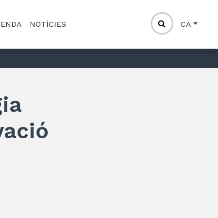
GENDA
NOTÍCIES
CA
gia
vació