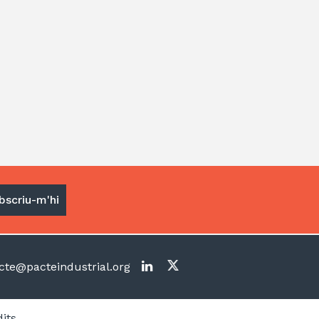
te@pacteindustrial.org
its