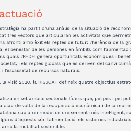
’actuació
estratègia ha partit d’una anàlisi de la situació de l’econo
icat tres vectors que articularan les activitats que perme
a afronti amb èxit els reptes de futur: l’herència de la gr
a; el benestar de les persones en àmbits com l’alimentació, 
n els quals l’R+D+I genera oportunitats econòmiques i benef
societat, i els reptes globals que es deriven del canvi climà
 i l’escassetat de recursos naturals.
 la visió 2020, la RIS3CAT defineix quatre objectius estrat
calitza en set àmbits sectorials líders que, pel pes i pel po
 clau de volta de la recuperació econòmica i de la reorie
atalana cap a un model de creixement més intel·ligent, so
Alguns d’aquests són l’alimentació, els sistemes industrials 
 amb la mobilitat sostenible.