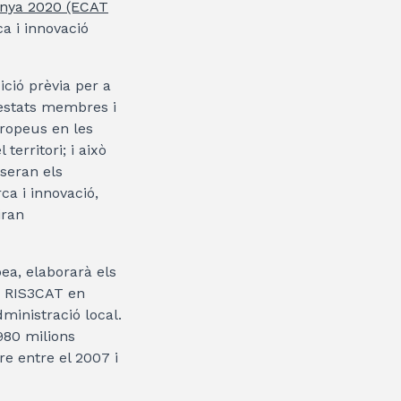
nya 2020 (ECAT
a i innovació
ició prèvia per a
 estats membres i
uropeus en les
erritori; i això
 seran els
ca i innovació,
iran
ea, elaborarà els
a RIS3CAT en
ministració local.
980 milions
e entre el 2007 i