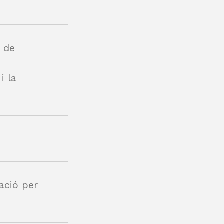
a de
i la
ació per