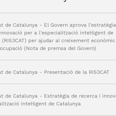
p
ix
at de Catalunya - El Govern aprova l'estratègi
innovació per a l'especialització intel·ligent de
 (RIS3CAT) per ajudar al creixement econòmic 
'ocupació (Nota de premsa del Govern)
at de Catalunya - Presentació de la RIS3CAT
at de Catalunya - Estratègia de recerca i innov
alització intel·ligent de Catalunya