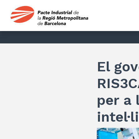
El gov
RIS3C
per a 
intel·