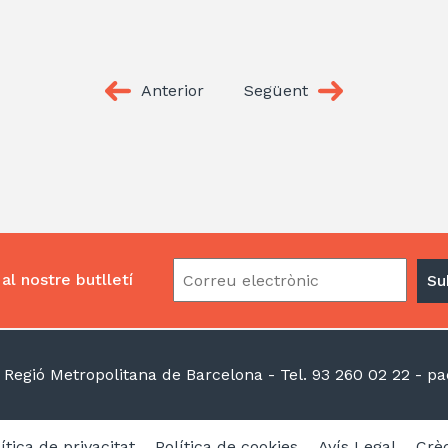
Anterior
Següent
al nostre butlletí
la Regió Metropolitana de Barcelona
- Tel. 93 260 02 22 -
pac
ítica de privacitat
Política de cookies
Avís Legal
Crèd