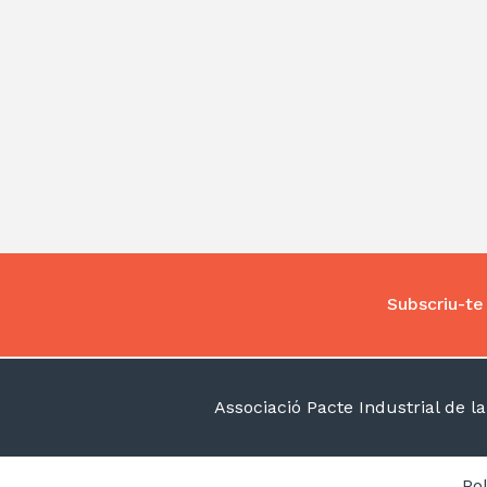
Subscriu-te 
Associació Pacte Industrial de 
Pol