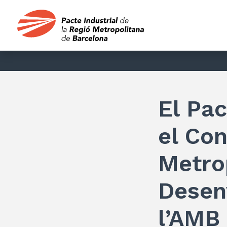
El Pac
el Con
Metro
Desen
l’AMB