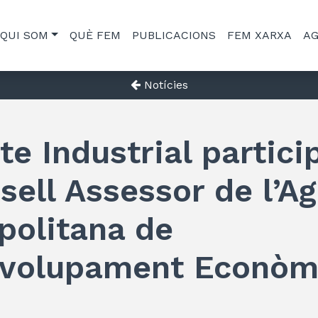
QUI SOM
QUÈ FEM
PUBLICACIONS
FEM XARXA
A
Notícies
te Industrial partici
sell Assessor de l’A
politana de
volupament Econòm