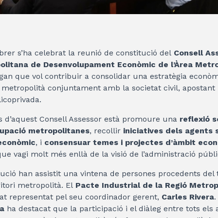
ebrer s’ha celebrat la reunió de constitució del
Consell As
politana de Desenvolupament Econòmic de l’Àrea Metr
rgan que vol contribuir a consolidar una estratègia econò
ri metropolità conjuntament amb la societat civil, apostant 
licoprivada.
ns d’aquest Consell Assessor està promoure una
reflexió 
ocupació metropolitanes
, recollir
iniciatives dels agents s
 econòmic
, i
consensuar temes i projectes d’àmbit eco
ue vagi molt més enllà de la visió de l’administració públi
tució han assistit una vintena de persones procedents del te
itori metropolità. El
Pacte Industrial de la Regió Metro
at representat pel seu coordinador gerent,
Carles Rivera
.
ra
ha destacat que la participació i el diàleg entre tots els 