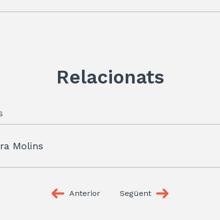
p
ix
Relacionats
s
era Molins
Anterior
Següent