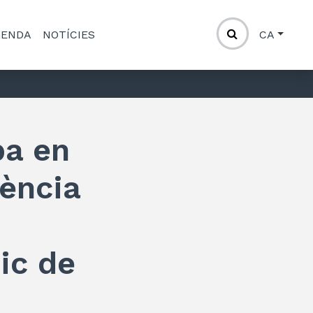
GENDA
NOTÍCIES
CA
pa en
gència
ic de