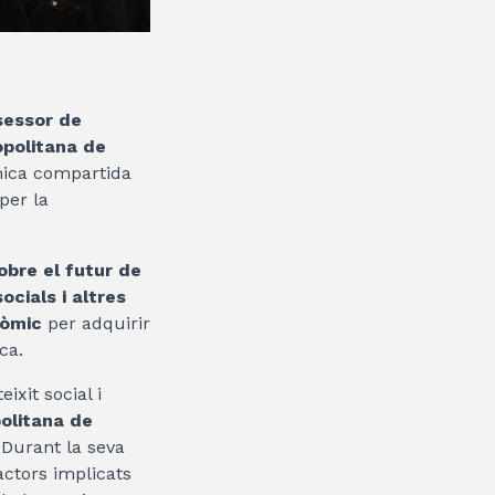
sessor de
opolitana de
mica compartida
per la
sobre el futur de
ocials i altres
nòmic
per adquirir
ca.
ixit social i
politana de
 Durant la seva
actors implicats