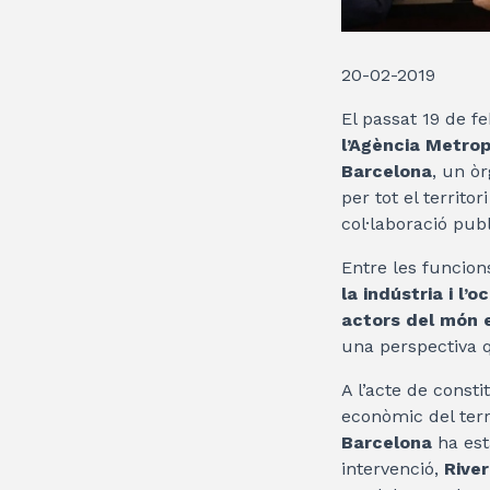
20-02-2019
El passat 19 de f
l’Agència Metro
Barcelona
, un ò
per tot el territo
col·laboració pub
Entre les funcio
la indústria i l’
actors del món
una perspectiva q
A l’acte de consti
econòmic del terr
Barcelona
ha est
intervenció,
Rive