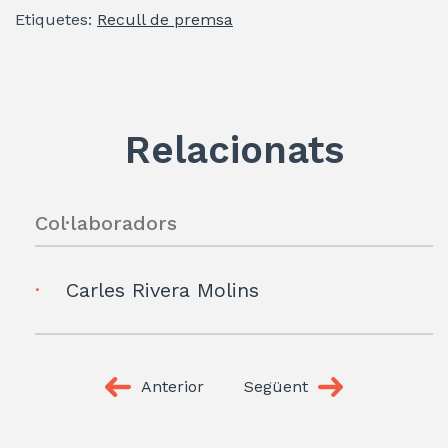
itt
k
at
e
ai
m
Etiquetes:
Recull de premsa
er
e
s
gr
l
p
dI
A
a
ar
n
p
m
te
p
ix
Relacionats
Col·laboradors
Carles Rivera Molins
Anterior
Següent