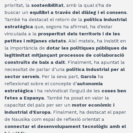
prioritat, la
sostenibilitat
, amb la qual s’ha de
buscar un
equilibri a través del diàleg i el consens
.
També ha destacat el retorn de la
política industrial
estratègica
que, segons ha afirmat, ha d’estar
vinculada a la
prosperitat dels territoris i de les
petites i mitjanes ciutats
. Així mateix, ha insistit en
la importància de
dotar les polítiques públiques de
legitimitat mitjançant processos de col·laboració
construïts de baix a dalt
. Finalment, ha apuntat la
necessitat de parlar d’una
política industrial per al
sector serveis
. Per la seva part,
Garcia
ha
reflexionat sobre el concepte d’
autonomia
estratègica
i ha reivindicat l’orgull de les
coses ben
fetes a Espanya
. També ha posat en valor la
capacitat del país per ser un
motor econòmic i
industrial d’Europa
. Finalment, ha destacat el paper
de Nausika com espai de reflexió orientat a
connectar el desenvolupament tecnològic amb el