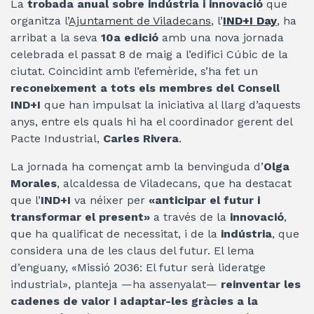
La
trobada anual sobre indústria i innovació
que
organitza l’
Ajuntament de Viladecans
, l’
IND+I Day
, ha
arribat a la seva
10a edició
amb una nova jornada
celebrada el passat 8 de maig a l’edifici Cúbic de la
ciutat. Coincidint amb l’efemèride, s’ha fet un
reconeixement a tots els membres del Consell
IND+I
que han impulsat la iniciativa al llarg d’aquests
anys, entre els quals hi ha el coordinador gerent del
Pacte Industrial,
Carles Rivera
.
La jornada ha començat amb la benvinguda d’
Olga
Morales
, alcaldessa de Viladecans, que ha destacat
que l’
IND+I
va néixer per
«anticipar el futur i
transformar el present»
a través de la
innovació
,
que ha qualificat de necessitat, i de la
indústria
, que
considera una de les claus del futur. El lema
d’enguany, «Missió 2036: El futur serà lideratge
industrial», planteja —ha assenyalat—
reinventar les
cadenes de valor i adaptar-les gràcies a la