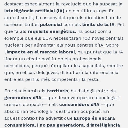
destacat especialment la revolució que ha suposat la
intel·ligència artificial (IA)
en els últims anys. En
aquest sentit, ha assenyalat que els directius han de
conèixer tant el
potencial
com els
límits de la IA
. Pel
que fa als
requisits energètics
, ha posat com a
exemple que els EUA necessitaran 100 noves centrals
nuclears per alimentar els nous centres d’IA. Sobre
l’
impacte en el mercat laboral
, ha apuntat que la IA
tindrà un efecte positiu en els professionals
consolidats, perquè n’ampliarà les capacitats, mentre
que, en el cas dels joves, dificultarà la diferenciació
entre els perfils més competents i la resta.
En relació amb els
territoris
, ha distingit entre els
generadors d’IA
—que desenvoluparan tecnologia i
crearan ocupació— i els
consumidors d’IA
—que
absorbiran tecnologia i destruiran ocupació. En
aquest context ha advertit que
Europa és encara
consumidora, i no pas generadora, d’intel·ligència