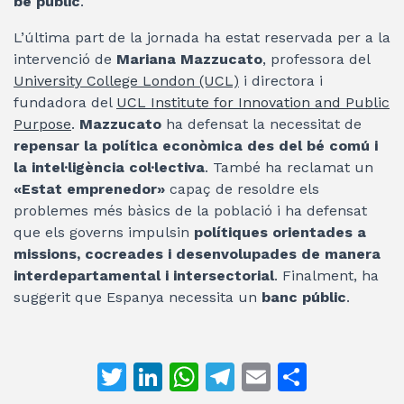
bé públic
.
L’última part de la jornada ha estat reservada per a la
intervenció de
Mariana Mazzucato
, professora del
University College London (UCL)
i directora i
fundadora del
UCL Institute for Innovation and Public
Purpose
.
Mazzucato
ha defensat la necessitat de
repensar la política econòmica des del bé comú i
la intel·ligència col·lectiva
. També ha reclamat un
«Estat emprenedor»
capaç de resoldre els
problemes més bàsics de la població i ha defensat
que els governs impulsin
polítiques orientades a
missions, cocreades i desenvolupades de manera
interdepartamental i intersectorial
. Finalment, ha
suggerit que Espanya necessita un
banc públic
.
T
Li
W
T
E
C