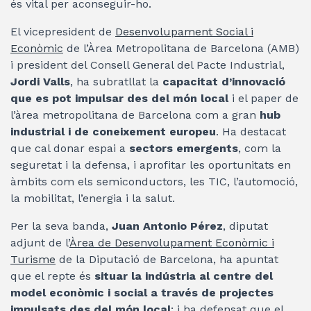
és vital per aconseguir-ho.
El vicepresident de
Desenvolupament Social i
Econòmic
de l’Àrea Metropolitana de Barcelona (AMB)
i president del Consell General del Pacte Industrial,
Jordi Valls
, ha subratllat la
capacitat d’innovació
que es pot impulsar des del món local
i el paper de
l’àrea metropolitana de Barcelona com a gran
hub
industrial i de coneixement europeu
. Ha destacat
que cal donar espai a
sectors emergents
, com la
seguretat i la defensa, i aprofitar les oportunitats en
àmbits com els semiconductors, les TIC, l’automoció,
la mobilitat, l’energia i la salut.
Per la seva banda,
Juan Antonio Pérez
, diputat
adjunt de l’
Àrea de Desenvolupament Econòmic i
Turisme
de la Diputació de Barcelona, ha apuntat
que el repte és
situar la indústria al centre del
model econòmic i social a través de projectes
impulsats des del món local
; i ha defensat que el