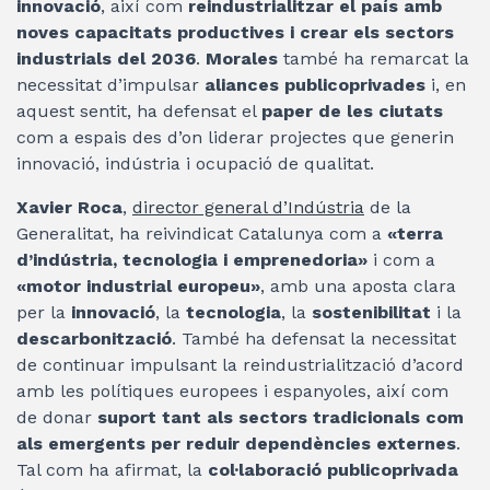
innovació
, així com
reindustrialitzar el país amb
noves capacitats productives i crear els sectors
industrials del 2036
.
Morales
també ha remarcat la
necessitat d’impulsar
aliances publicoprivades
i, en
aquest sentit, ha defensat el
paper de les ciutats
com a espais des d’on liderar projectes que generin
innovació, indústria i ocupació de qualitat.
Xavier Roca
,
director general d’Indústria
de la
Generalitat, ha reivindicat Catalunya com a
«terra
d’indústria, tecnologia i emprenedoria»
i com a
«motor industrial europeu»
, amb una aposta clara
per la
innovació
, la
tecnologia
, la
sostenibilitat
i la
descarbonització
. També ha defensat la necessitat
de continuar impulsant la reindustrialització d’acord
amb les polítiques europees i espanyoles, així com
de donar
suport tant als sectors tradicionals com
als emergents per reduir dependències externes
.
Tal com ha afirmat, la
col·laboració publicoprivada