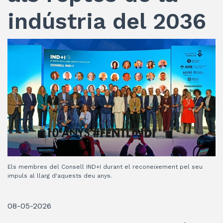
indústria del 2036
Els membres del Consell IND+I durant el reconeixement pel seu
impuls al llarg d'aquests deu anys.
08-05-2026