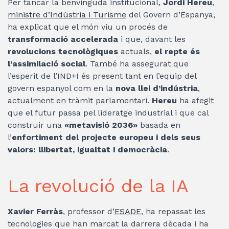
Per tancar la benvinguda institucional,
Jordi Hereu
,
ministre d’Indústria i Turisme
del Govern d’Espanya,
ha explicat que el món viu un procés de
transformació accelerada
i que, davant les
revolucions tecnològiques
actuals,
el repte és
l’assimilació social
. També ha assegurat que
l’esperit de l’IND+I és present tant en l’equip del
govern espanyol com en la
nova llei d’indústria
,
actualment en tràmit parlamentari.
Hereu
ha afegit
que el futur passa pel lideratge industrial i que cal
construir una
«metavisió 2036»
basada en
l’
enfortiment del projecte europeu i dels seus
valors: llibertat, igualtat i democràcia
.
La revolució de la IA
Xavier Ferràs
, professor d’
ESADE
, ha repassat les
tecnologies que han marcat la darrera dècada i ha