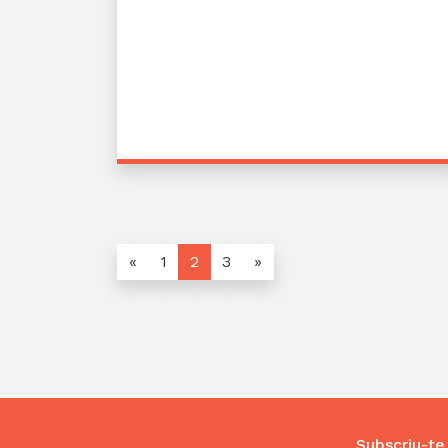
«
1
2
3
»
Subscriu-te 