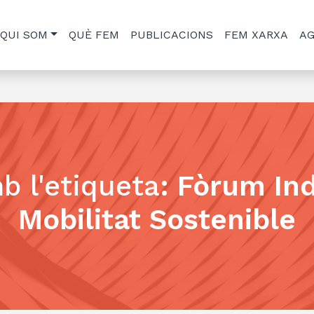
QUI SOM
QUÈ FEM
PUBLICACIONS
FEM XARXA
A
b l'etiqueta
:
Fòrum Ind
Mobilitat Sostenible