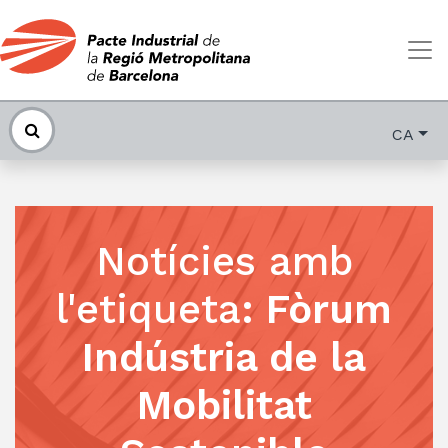
CA
Notícies amb
l'etiqueta
:
Fòrum
Indústria de la
Mobilitat