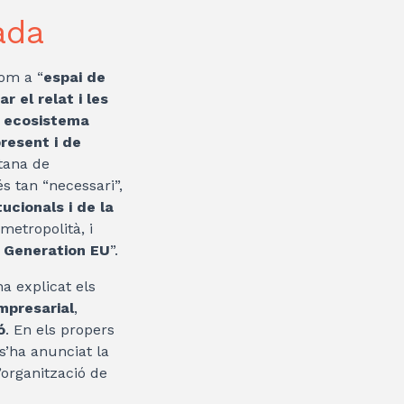
ada
om a “
espai de
r el relat i les
n
ecosistema
resent i de
tana de
s tan “necessari”,
ucionals i de la
 metropolità, i
 Generation EU
”.
ha explicat els
mpresarial
,
ó
. En els propers
s’ha anunciat la
 l’organització de