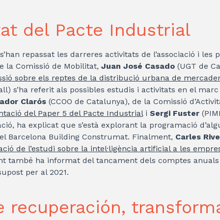
at del Pacte Industrial
’han repassat les darreres activitats de l’associació i les p
 la Comissió de Mobilitat,
Juan José Casado
(UGT de Ca
ssió sobre els reptes de la distribució urbana de mercader
l) s’ha referit als possibles estudis i activitats en el mar
ador Clarós
(CCOO de Catalunya), de la Comissió d’Activi
tació del Paper 5 del Pacte Industrial
i
Sergi Fuster
(PIM
ció, ha explicat que s’està explorant la programació d’algu
el Barcelona Building Construmat. Finalment,
Carles Riv
ció de l’estudi sobre la intel·ligència artificial a les empre
nt també ha informat del tancament dels comptes anuals d
upost per al 2021.
e recuperación​, transform