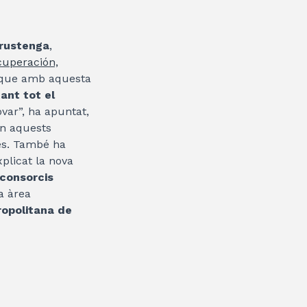
Brustenga
,
cuperación,
 que amb aquesta
ant tot el
novar”, ha apuntat,
in aquests
ues. També ha
xplicat la nova
consorcis
a àrea
ropolitana de