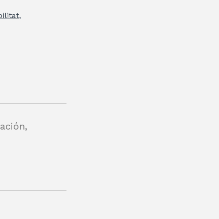
ilitat
,
ación,