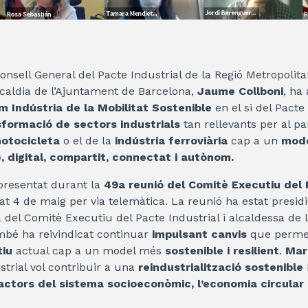
Consell General del Pacte Industrial de la Regió Metropolit
lcaldia de l’Ajuntament de Barcelona,
Jaume Collboni
, ha
m Indústria de la Mobilitat Sostenible
en el si del Pacte
sformació de sectors industrials
tan rellevants per al p
otocicleta
o el de la
indústria ferroviària
cap a un
mode
, digital, compartit, connectat i autònom.
 presentat durant la
49a reunió del Comitè Executiu del 
at 4 de maig per via telemàtica. La reunió ha estat presid
a del Comitè Executiu del Pacte Industrial i alcaldessa de l
mbé ha reivindicat continuar
impulsant canvis
que permet
iu
actual cap a un model més
sostenible i resilient
.
Mar
strial vol contribuir a una
reindustrialització sostenible
actors del sistema socioeconòmic, l’economia circular i