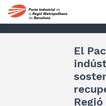
El Pac
indúst
soste
recup
Regió