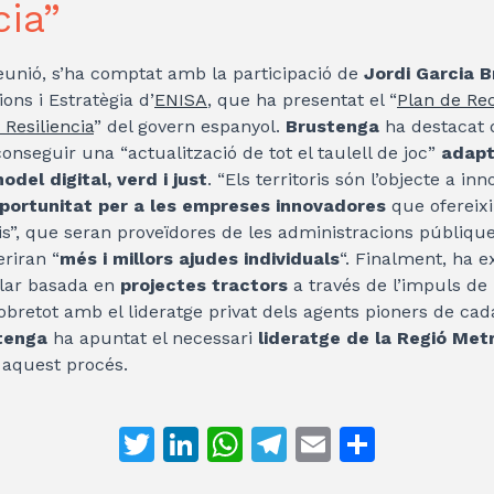
cia”
 reunió, s’ha comptat amb la participació de
Jordi Garcia 
ons i Estratègia d’
ENISA
, que ha presentat el “
Plan de Re
Resiliencia
” del govern espanyol.
Brustenga
ha destacat
aconseguir una “actualització de tot el taulell de joc”
adapt
odel digital, verd i just
. “Els territoris són l’objecte a in
portunitat per a les empreses innovadores
que ofereix
is”, que seran proveïdores de les administracions públiq
eriran “
més i millors ajudes individuals
“. Finalment, ha e
lar basada en
projectes tractors
a través de l’impuls de
sobretot amb el lideratge privat dels agents pioners de cad
tenga
ha apuntat el necessari
lideratge de la Regió Met
 aquest procés.
T
Li
W
T
E
C
w
n
h
el
m
o