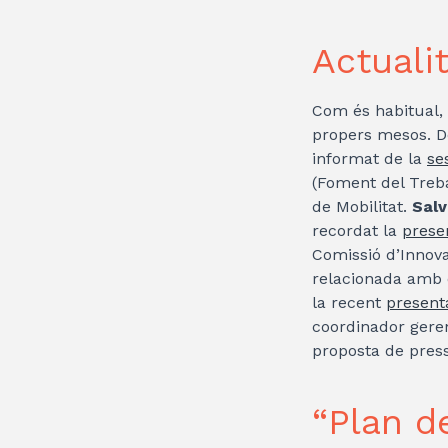
Actualit
Com és habitual, s
propers mesos. De
informat de la
se
(Foment del Trebal
de Mobilitat.
Salv
recordat la
presen
Comissió d’Innova
relacionada amb 
la recent
presenta
coordinador gere
proposta de press
“Plan d