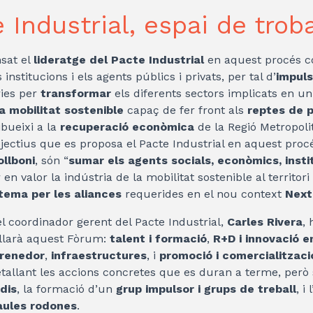
e Industrial, espai de trob
sat el
lideratge del Pacte Industrial
en aquest procés c
 institucions i els agents públics i privats, per tal d’
impulsa
ies per
transformar
els diferents sectors implicats en u
a mobilitat sostenible
capaç de fer front als
reptes de p
ibueixi a la
recuperació econòmica
de la Regió Metropoli
bjectius que es proposa el Pacte Industrial en aquest procé
ollboni
, són “
sumar els agents socials, econòmics, instit
en valor la indústria de la mobilitat sostenible al territori
stema per les aliances
requerides en el nou context
Next
 el coordinador gerent del Pacte Industrial,
Carles Rivera
, 
llarà aquest Fòrum:
talent i formació
,
R+D i innovació e
renedor
,
infraestructures
, i
promoció i comercialitzaci
tallant les accions concretes que es duran a terme, però 
dis
, la formació d’un
grup impulsor i grups de treball
, i
aules rodones
.