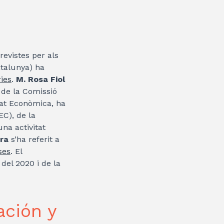
revistes per als
talunya) ha
ies
.
M. Rosa Fiol
c de la Comissió
tat Econòmica, ha
EC), de la
na activitat
era
s’ha referit a
ses
. El
el 2020 i de la
ación y