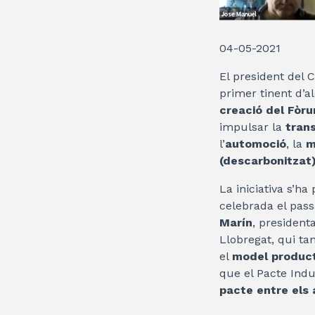
04-05-2021
El president del 
primer tinent d’a
creació del Fòru
impulsar la
tran
l’
automoció
, la
m
(descarbonitzat)
La iniciativa s’ha
celebrada el pass
Marín
, president
Llobregat, qui ta
el
model product
que el Pacte Indu
pacte entre els 