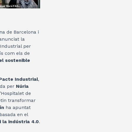
ana de Barcelona i
 anunciat la
 Industrial per
aís com els de
l sostenible
Pacte Industrial
,
ida per
Núria
’Hospitalet de
in transformar
ín
ha apuntat
basada en el
 la indústria 4.0
.