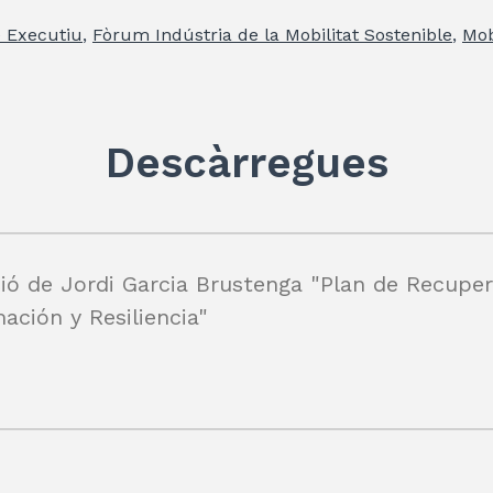
itt
k
at
e
ai
m
 Executiu
,
Fòrum Indústria de la Mobilitat Sostenible
,
Mob
er
e
s
gr
l
p
dI
A
a
ar
n
p
m
te
Descàrregues
p
ix
ió de Jordi Garcia Brustenga "Plan de Recuper
ación y Resiliencia"