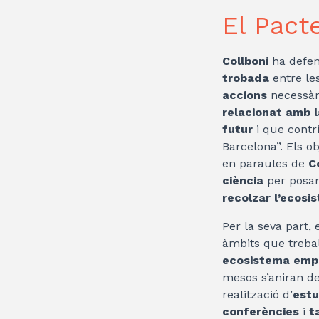
El Pact
Collboni
ha defen
trobada
entre les
accions
necessàr
relacionat amb l
futur
i que contr
Barcelona”. Els o
en paraules de
C
ciència
per posar 
recolzar l’ecosi
Per la seva part,
àmbits que treba
ecosistema emp
mesos s’aniran de
realització d’
estu
conferències
i
t