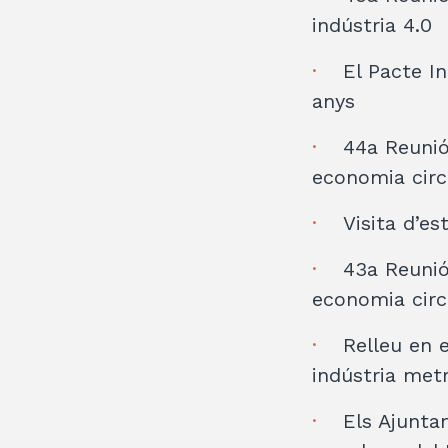
indústria 4.0
El Pacte I
anys
44a Reunió
economia circ
Visita d’es
43a Reunió
economia circ
Relleu en 
indústria met
Els Ajunta