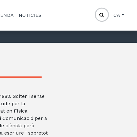
GENDA
NOTÍCIES
CA
1982. Solter i sense
aude per la
at en Física
i Comunicació per a
de ciència però
 escriure i sobretot