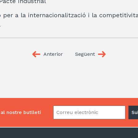
acte Industrial
per a la internacionalització i la competitivit
a
Anterior
Següent
al nostre butlletí