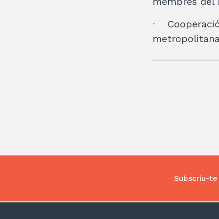
membres del P
Cooperació 
metropolitan
Subscriu-te 