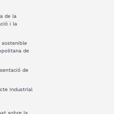
a de la
ió i la
t sostenible
opolitana de
esentació de
cte Industrial
bat sobre la