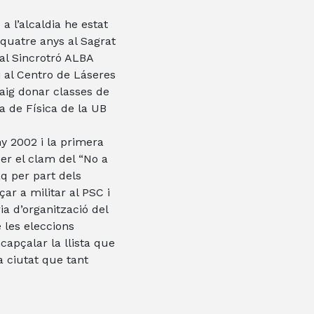
 l’alcaldia he estat
quatre anys al Sagrat
 al Sincrotró ALBA
 al Centro de Láseres
ig donar classes de
ra de Física de la UB
ny 2002 i la primera
er el clam del “No a
aq per part dels
ar a militar al PSC i
ia d’organització del
 les eleccions
apçalar la llista que
a ciutat que tant