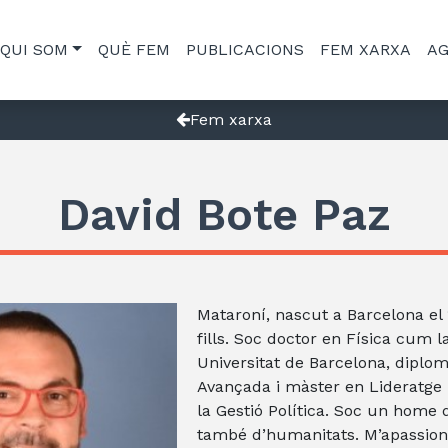
QUI SOM
QUÈ FEM
PUBLICACIONS
FEM XARXA
A
Fem xarxa
David Bote Paz
Mataroní, nascut a Barcelona el 
fills. Soc doctor en Física cum l
Universitat de Barcelona, diplom
Avançada i màster en Lideratge 
la Gestió Política. Soc un home 
també d’humanitats. M’apassiona