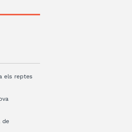
a els reptes
nova
a de