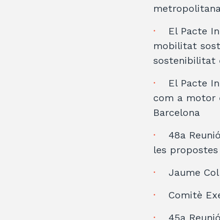
metropolitan
El Pacte In
mobilitat sost
sostenibilita
El Pacte In
com a motor d
Barcelona
48a Reunió
les propostes 
Jaume Coll
Comitè Exe
45a Reunió