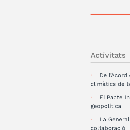
Activitats
De l’Acord 
climàtics de l
El Pacte In
geopolítica
La Generali
col·laboració