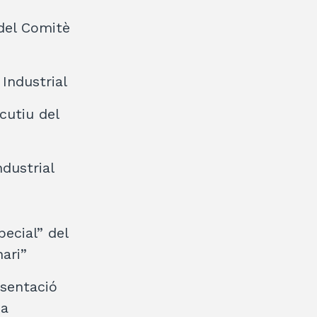
 del Comitè
Industrial
cutiu del
ndustrial
ecial” del
ari”
esentació
ia