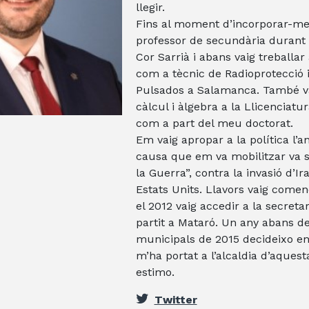
llegir.
Fins al moment d’incorporar-me a
professor de secundària durant 
Cor Sarrià i abans vaig treballar
com a tècnic de Radioprotecció i
Pulsados a Salamanca. També va
càlcul i àlgebra a la Llicenciatu
com a part del meu doctorat.
Em vaig apropar a la política l’a
causa que em va mobilitzar va s
la Guerra”, contra la invasió d’Ir
Estats Units. Llavors vaig començ
el 2012 vaig accedir a la secretar
partit a Mataró. Un any abans de
municipals de 2015 decideixo enc
m’ha portat a l’alcaldia d’aquest
estimo.
Twitter