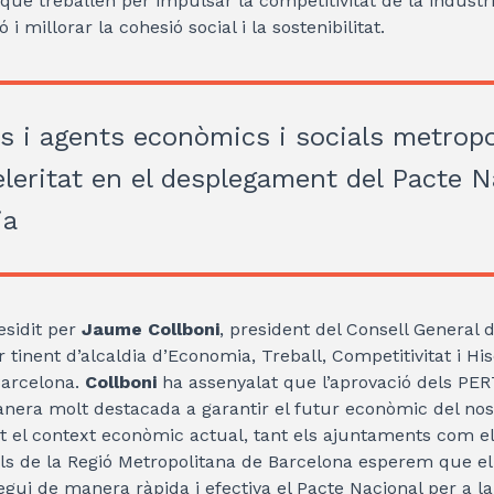
 que treballen per impulsar la competitivitat de la indústr
i millorar la cohesió social i la sostenibilitat.
 i agents econòmics i socials metropo
eleritat en el desplegament del Pacte N
ia
esidit per
Jaume Collboni
, president del Consell General 
r tinent d’alcaldia d’Economia, Treball, Competitivitat i H
Barcelona.
Collboni
ha assenyalat que l’aprovació dels PER
nera molt destacada a garantir el futur econòmic del nostr
t el context econòmic actual, tant els ajuntaments com e
ls de la Regió Metropolitana de Barcelona esperem que el
gui de manera ràpida i efectiva el Pacte Nacional per a la 