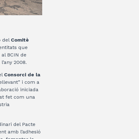
ó del
Comitè
entitats que
e al BCIN de
 l’any 2008.
el
Consorci de la
ellevant” i com a
aboració iniciada
est fet com una
stria
inari del Pacte
ent amb l’adhesió