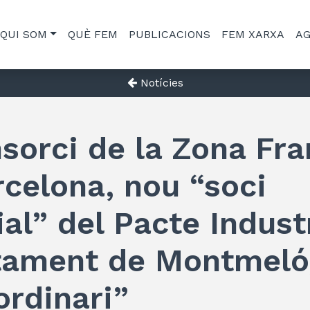
QUI SOM
QUÈ FEM
PUBLICACIONS
FEM XARXA
A
Notícies
sorci de la Zona Fr
celona, nou “soci
al” del Pacte Industr
ntament de Montmeló
ordinari”