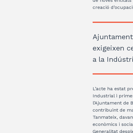
de noves entitats
creació d’ocupació 
Ajuntaments
exigeixen c
a la Indústr
L’acte ha estat pr
Industrial i prime
l’Ajuntament de 
contribuint de ma
Tanmateix, davan
econòmics i socia
Generalitat desple