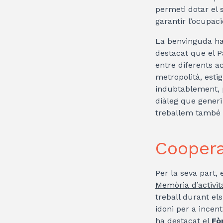
permeti dotar el 
garantir l’ocupaci
La benvinguda ha
destacat que el P
entre diferents ac
metropolità, esti
indubtablement, 
diàleg que generi
treballem també 
Coopera
Per la seva part,
Memòria d’activit
treball durant el
idoni per a incent
ha destacat el
Fò