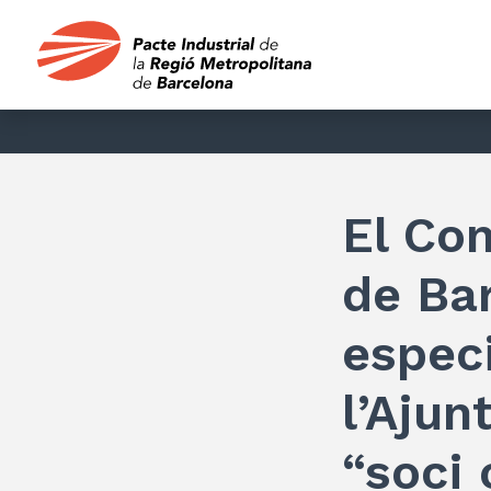
El Con
de Bar
especi
l’Aju
“soci 