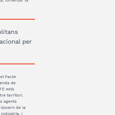
ia, fomentar la
litans
acional per
del Pacte
isenda de
TE està
e territori.
ls agents
 Govern de la
Indústria, i