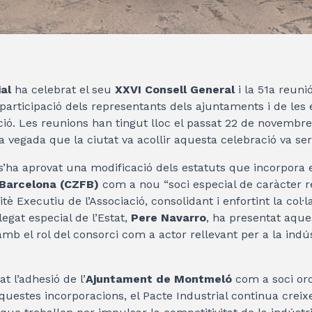
al
ha celebrat el seu
XXVI Consell General
i la 51a reuni
articipació dels representants dels ajuntaments i de les 
ació. Les reunions han tingut lloc el passat 22 de novembr
a vegada que la ciutat va acollir aquesta celebració va ser
s’ha aprovat una modificació dels estatuts que incorpora 
Barcelona (CZFB)
com a nou “soci especial de caràcter r
 Executiu de l’Associació, consolidant i enfortint la col·l
legat especial de l’Estat,
Pere Navarro
, ha presentat aqu
mb el rol del consorci com a actor rellevant per a la indú
t l’adhesió de l’
Ajuntament de Montmeló
com a soci ord
questes incorporacions, el Pacte Industrial continua creix