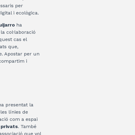
ssaris per
gital i ecològica.
uijarro
ha
la col·laboració
quest cas el
ats que,
. Apostar per un
 compartim i
ha presentat la
les línies de
iació com a espai
 privats
. També
associació que vol