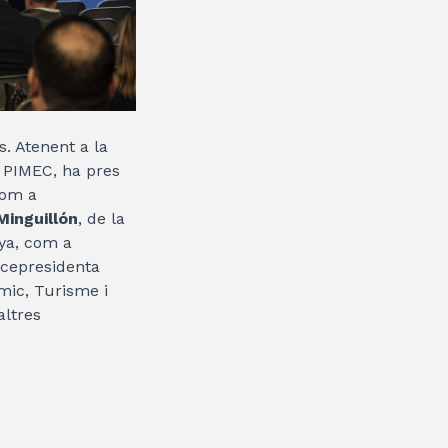
. Atenent a la
e PIMEC, ha pres
com a
inguillón
, de la
ya, com a
vicepresidenta
mic, Turisme i
altres