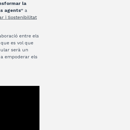
nsformar la
ls agents”
a
 i Sostenibilitat
boració entre els
a que es vol que
cular serà un
r a empoderar els