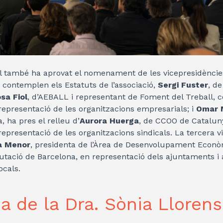
l també ha aprovat el nomenament de les vicepresidències
 contemplen els Estatuts de l’associació,
Sergi Fuster
, d
sa Fiol
, d’AEBALL i representant de Foment del Treball, 
representació de les organitzacions empresarials; i
Omar M
 ha pres el relleu d’
Aurora Huerga
, de CCOO de Catalun
representació de les organitzacions sindicals. La tercera 
a Menor
, presidenta de l’Àrea de Desenvolupament Econò
tació de Barcelona, en representació dels ajuntaments i 
ocals.
a de la Dra. Sònia Llorens