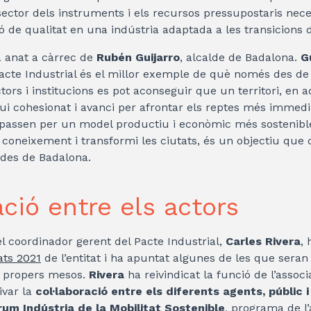
sector dels instruments i els recursos pressupostaris nece
ó de qualitat en una indústria adaptada a les transicions di
 anat a càrrec de
Rubén Guijarro
, alcalde de Badalona.
G
acte Industrial és el millor exemple de què només des de 
tors i institucions es pot aconseguir que un territori, en a
gui cohesionat i avanci per afrontar els reptes més immedi
passen per un model productiu i econòmic més sostenible
 coneixement i transformi les ciutats, és un objectiu que
des de Badalona.
ció entre els actors
 el coordinador gerent del Pacte Industrial,
Carles Rivera
, 
ats 2021
de l’entitat i ha apuntat algunes de les que seran 
s propers mesos.
Rivera
ha reivindicat la funció de l’assoc
ivar la
col·laboració entre els diferents agents, públic i
rum Indústria de la Mobilitat Sostenible
, programa de l’