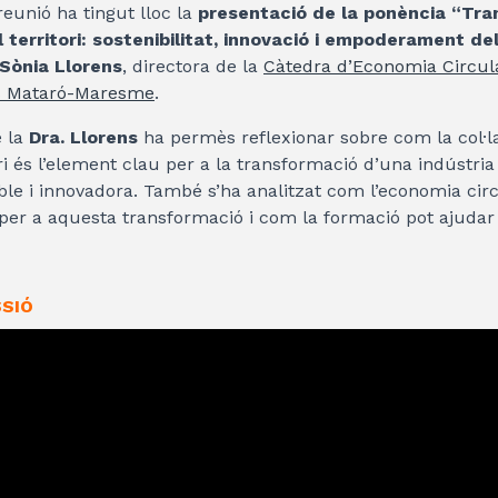
reunió ha tingut lloc la
presentació de la ponència “Tra
l territori: sostenibilitat, innovació i empoderament de
 Sònia Llorens
, directora de la
Càtedra d’Economia Circular
 Mataró-Maresme
.
e la
Dra. Llorens
ha permès reflexionar sobre com la col·la
ori és l’element clau per a la transformació d’una indústri
ble i innovadora. També s’ha analitzat com l’economia cir
 per a aquesta transformació i com la formació pot ajuda
SSIÓ