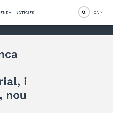
GENDA
NOTÍCIES
CA
anca
ial, i
, nou