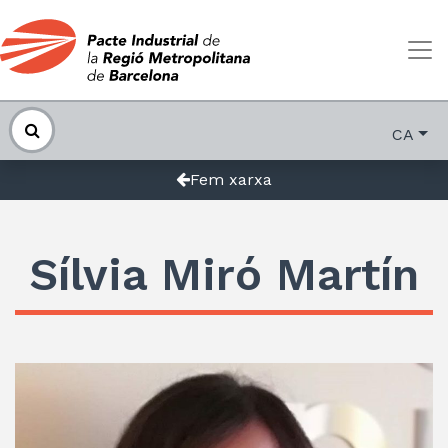
CA
Fem xarxa
Sílvia Miró Martín