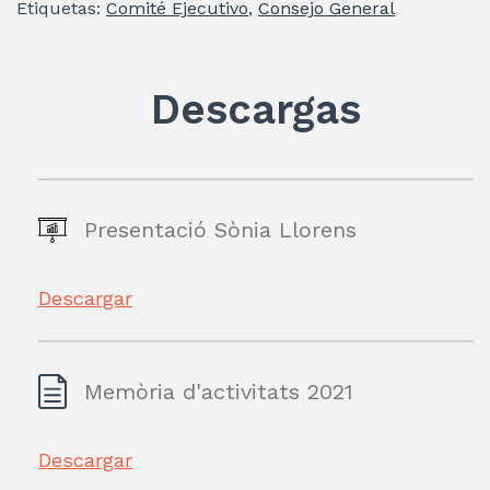
Etiquetas:
Comité Ejecutivo
,
Consejo General
er
e
s
gr
l
p
dI
A
a
ar
n
p
m
ti
Descargas
p
r
Presentació Sònia Llorens
Descargar
Memòria d'activitats 2021
Descargar