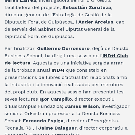
Miren Larrea
, investigadora sènior d’Orkestra i
facilitadora del projecte;
Sebastián Zurutuza
,
director general de l’Estratègia de Gestió de la
Diputació Foral de Guipúscoa, i
Ander Arcelus
, cap
de serveis del Gabinet del Diputat General de la
Diputació Foral de Guipúscoa.
Per finalitzar,
Guillermo Dorronsoro
, degà de Deusto
Business School, ha dirigit una sessió de l’
IND+I Club
de lectura
. Aquesta és una iniciativa sorgida arran
de la trobada anual
IND+I
que consisteix en
presentacions de llibres d’actualitat relacionats amb
la indústria i la innovació realitzades per membres
del propi club. En aquesta sessió han presentat les
seves lectures
Igor Campillo
, director executiu
d’Euskampus Fundazioa;
James Wilson
, investigador
sènior a Orkestra i professor a la Deusto Business
School;
Fernando Espiga
, director d’Emergents a
Tecnalia R&I, i
Jaime Balaguer
, director corporatiu a