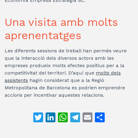
Economía Empresa Estrategia SL.
Una visita amb molts
aprenentatges
Les diferents sessions de treball han permès veure
que la interacció dels diversos actors amb les
empreses produeix molts efectes positius per a la
competitivitat del territori. D’aquí que
molts dels
assistents
hagin considerat que a la Regió
Metropolitana de Barcelona es podrien emprendre
accions per incentivar aquestes relacions.
T
Li
W
T
E
C
w
n
h
el
m
o
itt
k
at
e
ai
m