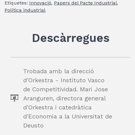
Etiquetes:
Innovació
,
Papers del Pacte Industrial
,
er
e
s
gr
l
p
Política industrial
dI
A
a
ar
n
p
m
te
Descàrregues
p
ix
Trobada amb la direcció
d'Orkestra - Instituto Vasco
de Competitividad. Mari Jose
Aranguren, directora general
d'Orkestra i catedràtica
d'Economia a la Universitat de
Deusto