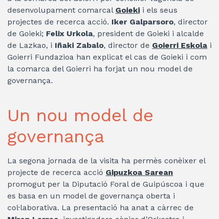
desenvolupament comarcal
Goieki
i els seus
projectes de recerca acció.
Iker Galparsoro
, director
de Goieki;
Felix Urkola
, president de Goieki i alcalde
de Lazkao, i
Iñaki Zabalo
, director de
Goierri Eskola
i
Goierri Fundazioa han explicat el cas de Goieki i com
la comarca del Goierri ha forjat un nou model de
governança.
Un nou model de
governança
La segona jornada de la visita ha permès conèixer el
projecte de recerca acció
Gipuzkoa Sarean
promogut per la Diputació Foral de Guipúscoa i que
es basa en un model de governança oberta i
col·laborativa. La presentació ha anat a càrrec de