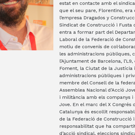
estat en contacte amb el sindicat
que el seu pare, Florentino, era 
l’empresa Dragados y Construcci
Sindicat de Construcció i Fusta
entra a formar part del Departa
Laboral de la Federació de Cons
motiu de convenis de col·labora
les administracions públiques, 
l’Ajuntament de Barcelona, l’L9, 
Foment, la Ciutat de la Justícia i
administracions públiques i pri
membre del Consell de la federac
Assemblea Nacional d’Acció Jove
i militància amb els companys i
Jove. En el marc del X Congrés
Catalunya és escollit responsab
de la Federació de Construcció i
responsabilitat que ha comparti
d’acció sindical, eleccions sindica