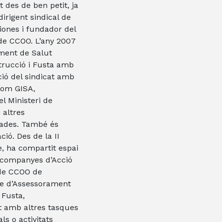
 des de ben petit, ja
dirigent sindical de
ones i fundador del
 de CCOO. L’any 2007
ment de Salut
trucció i Fusta amb
ció del sindicat amb
com GISA,
el Ministeri de
 altres
vades. També és
ió. Des de la II
, ha compartit espai
 companyes d’Acció
 de CCOO de
le d’Assessorament
 Fusta,
t amb altres tasques
ls o activitats