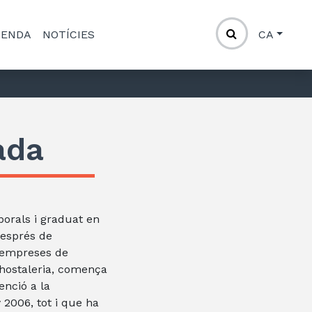
GENDA
NOTÍCIES
CA
ada
borals i graduat en
Després de
a empreses de
 hostaleria, comença
enció a la
y 2006, tot i que ha