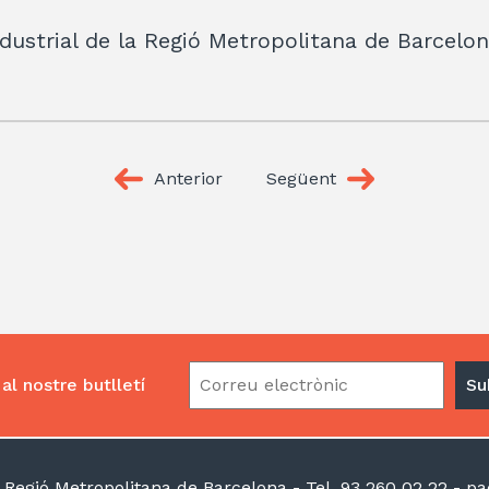
ndustrial de la Regió Metropolitana de Barcelo
Anterior
Següent
al nostre butlletí
la Regió Metropolitana de Barcelona
- Tel. 93 260 02 22 -
pac