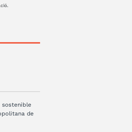
ció.
t sostenible
opolitana de