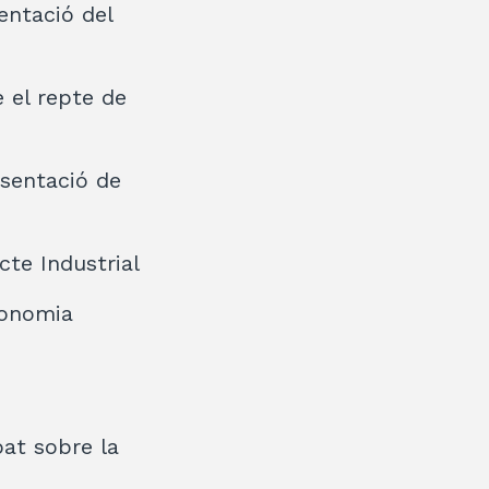
entació del
e el repte de
esentació de
cte Industrial
economia
bat sobre la