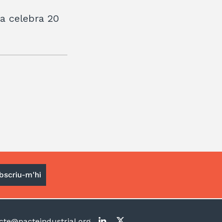
na celebra 20
te@pacteindustrial.org