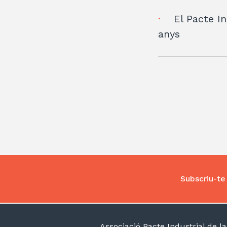
El Pacte I
anys
Subscriu-te 
Associació Pacte Industrial de 