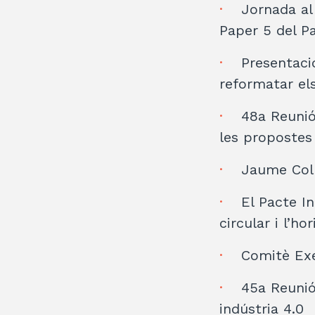
Jornada al
Paper 5 del Pa
Presentaci
reformatar els
48a Reunió
les propostes 
Jaume Coll
El Pacte In
circular i l’ho
Comitè Exe
45a Reunió
indústria 4.0