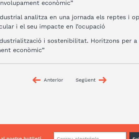
envolupament econòmic”
dustrial analitza en una jornada els reptes i o
cular i el seu impacte en l’ocupació
dustrialització i sostenibilitat. Horitzons per 
ent econòmic”
Anterior
Següent
al nostre butlletí