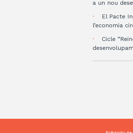
a un nou des
El Pacte In
l’economia cir
Cicle “Rein
desenvolupam
Subscriu-te 