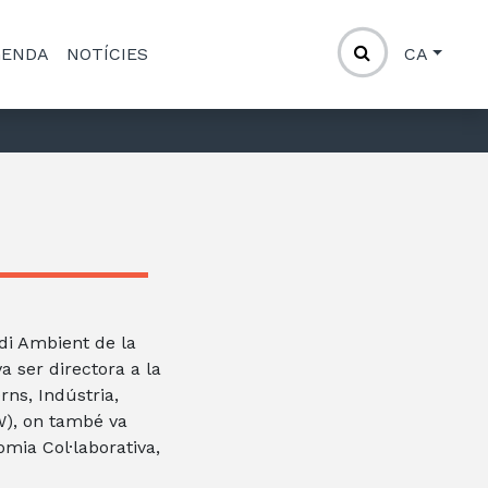
GENDA
NOTÍCIES
CA
di Ambient de la
 ser directora a la
rns, Indústria,
), on també va
omia Col·laborativa,