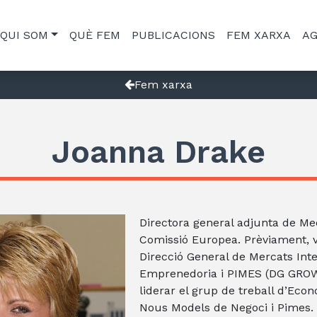
QUI SOM
QUÈ FEM
PUBLICACIONS
FEM XARXA
A
Fem xarxa
Joanna Drake
Directora general adjunta de Me
Comissió Europea. Prèviament, va
Direcció General de Mercats Inte
Emprenedoria i PIMES (DG GROW
liderar el grup de treball d’Econ
Nous Models de Negoci i Pimes.