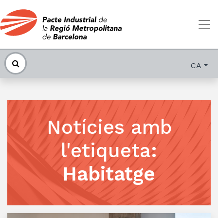
CA
Notícies amb
l'etiqueta
:
Habitatge