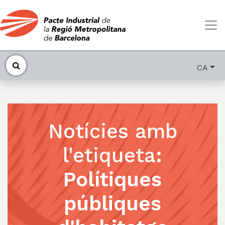
CA
Notícies amb
l'etiqueta
:
Polítiques
públiques