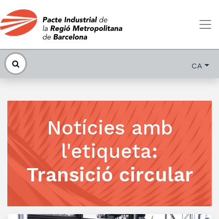
CA
Notícies amb
l'etiqueta
:
Transició circular