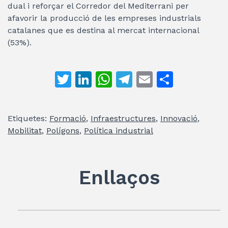
dual i reforçar el Corredor del Mediterrani per
afavorir la producció de les empreses industrials
catalanes que es destina al mercat internacional
(53%).
T
Li
W
T
E
C
w
n
h
el
m
o
itt
k
at
e
ai
m
Etiquetes:
Formació
,
Infraestructures
,
Innovació
,
er
e
s
gr
l
p
Mobilitat
,
Polígons
,
Política industrial
dI
A
a
ar
n
p
m
te
Enllaços
p
ix