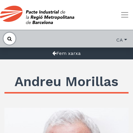
CA
Fem xarxa
Andreu Morillas