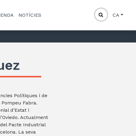
GENDA
NOTÍCIES
CA
uez
ncies Polítiques i de
at Pompeu Fabra.
ial d’Estat i
 d’Oviedo. Actualment
el Pacte Industrial
celona. La seva