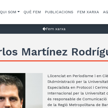
QUI SOM
QUÈ FEM
PUBLICACIONS
FEM XARXA
A
Fem xarxa
rlos Martínez Rodríg
Llicenciat en Periodisme i en Ciè
l’Administració per la Universit
Especialista en Protocol i Cerimon
Internacional per la Universitat
és responsable de Comunicació d
de la Regió Metropolitana de Bar