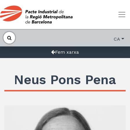
CA
Fem xarxa
Neus Pons Pena