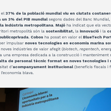
 el
37% de la població mundial viu en ciutats costaner
 un 3% del PIB mundial
segons dades del Banc Mundial,
la indústria metropolitana
.
Majó
ha indicat que els vec
ritori metropolità són la
sostenibilitat,
la
innovació
i la
co
publicoprivada
.
Cobos
ha posat en valor el
BlueTech Por
 per impulsar
noves tecnologies en economia marina so
 noves indústries de valor afegit (
biotech
,
regentech
, ener
ta una empresa dedicada a la construcció i manteniment n
alta de personal tècnic format en noves tecnologies i s
sitat d’
acompanyament institucional
(beneficis fiscals 
l’economia blava.