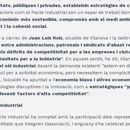
tats, públiques i privades, estableixin estratègies de c
zacions com el Pacte Industrial són un espai de treball ido
econòmic més sostenible, compromès amb el medi ambie
 i la cohesió social
.
 a càrrec de
Juan Luis Ruiz
, alcalde de Vilanova i la Gelt
 entre administracions, patronals i sindicats d’abast r
s dèficits de competitivitat per a les empreses i ciutat
tunitats per a la indústria”
. En aquest sentit, ha dit, Vila
 sòl industrial
davant la demanda existent: “estem en dis
òl per a activitat econòmica, però necessitem la complicit
 l’alcalde ha apuntat a l’
economia blava i altres econo
ologies disruptives i la innovació, com a
estratègiques “p
evenir factors d’alta competitivitat”
.
Industrial
cte Industrial ha comptat amb la participació dels repres
ntitats que integren l’associació, i enguany s’ha celebrat 