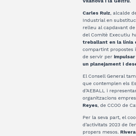
Vilanova i la Geltrú
.
Carles Ruiz
, alcalde 
Industrial en substitu
relleu al capdavant de 
del Comitè Executiu h
treballant en la línia
compartint propostes 
de servir per
impulsar 
un planejament i des
El Consell General tam
que contemplen els Est
d’AEBALL i representan
organitzacions empresa
Reyes
, de CCOO de Cat
Per la seva part, el co
d’activitats 2023 de l’
propers mesos.
River