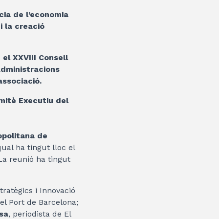
ncia de l’economia
i la creació
el XXVIII Consell
administracions
associació.
mitè Executiu del
opolitana de
ual ha tingut lloc el
 La reunió ha tingut
tratègics i Innovació
del Port de Barcelona;
esa
, periodista de El