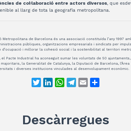
iències de col·laboració entre actors diversos
, que esde
ible al llarg de tota la geografia metropolitana.
gió Metropolitana de Barcelona és una associació constituïda l’any 1997 am
inistracions públiques, organitzacions empresarials i sindicats per impuls
 d’ocupació i millorar la cohesió social i la sostenibilitat al territori metr
 el Pacte Industrial ha aconseguit sumar les voluntats de 50 ajuntaments, 
 majoritaris, la Generalitat de Catalunya, la Diputació de Barcelona, l’Àre
ersitats i diverses institucions vinculades al desenvolupament econòmic.
T
Li
W
T
E
C
w
n
h
el
m
o
itt
k
at
e
ai
m
er
e
s
gr
l
p
Descàrregues
dI
A
a
ar
n
p
m
te