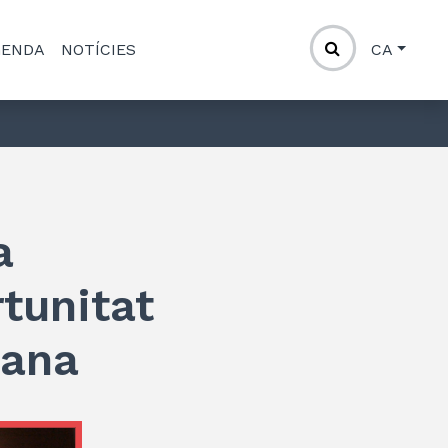
GENDA
NOTÍCIES
CA
a
tunitat
tana