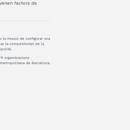
venen factors de
b la missió de configurar una
ar la competitivitat de la
opolità.
11 organitzacions
a metropolitana de Barcelona,