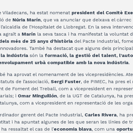
de Viladecans, ha estat nomenat
president del Comitè Exe
ció de
Núria Marín
, que va anunciar que deixava el càrre
l’alcaldia de l’Hospitalet de Llobregat. En la seva interven
a agraït a
Marín
la seva tasca i ha manifestat la voluntat 
 dels més de 25 anys d’història
del Pacte Industrial, fome
innovadores. També ha destacat que alguns dels principa
la indústria
són la
formació, la gestió del talent, l’aut
envolupament urbà compatible amb la nova indústria
.
bé ha aprovat el nomenament de les vicepresidències. Ate
atuts de l’associació,
Sergi Fuster
, de PIMEC, ha pres el
t de Foment del Treball, com a vicepresident en represen
rials; i
Omar Minguillón
, de la UGT de Catalunya, ha pre
alunya, com a vicepresident en representació de les organ
ordinador gerent del Pacte Industrial,
Carles Rivera
, ha p
entitat i ha apuntat algunes de les que seran les línies de t
a
ha ressaltat el cas de l’
economia blava
, com una
oportu