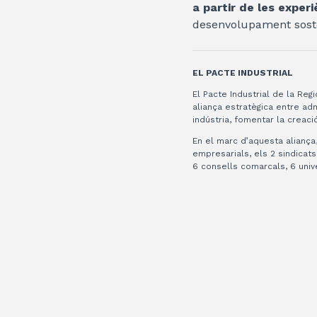
a partir de les exper
desenvolupament sosten
EL PACTE INDUSTRIAL
El Pacte Industrial de la Re
aliança estratègica entre adm
indústria, fomentar la creació
En el marc d’aquesta aliança,
empresarials, els 2 sindicats
6 consells comarcals, 6 univ