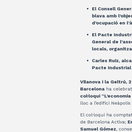
El Consell Gener
blava amb l’obje
d’ocupació en l’
El Pacte Industr
General de l’ass
locals, organitza
Carles Ruiz, alc
Pacte Industrial
Vilanova i la Geltrú, 
Barcelona
ha celebrat
col·loqui “L’economia
lloc a l’edifici Neàpolis
El col·loqui ha comptat
de Barcelona Activa;
E
Samuel Gómez
, cons