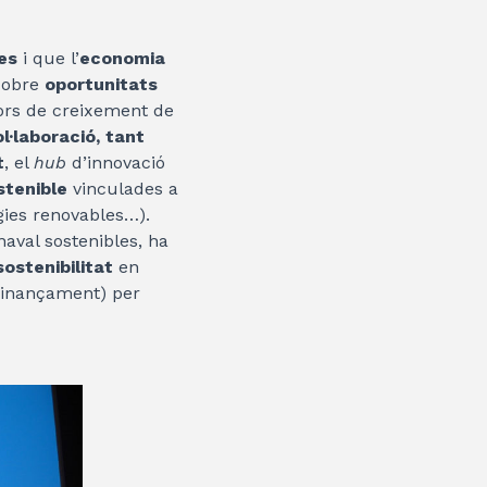
es
i que l’
economia
 obre
oportunitats
tors de creixement de
l·laboració, tant
t
, el
hub
d’innovació
stenible
vinculades a
gies renovables…).
aval sostenibles, ha
ostenibilitat
en
i finançament) per