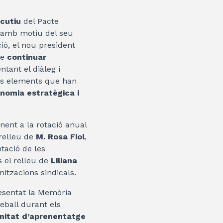
cutiu
del Pacte
c amb motiu del seu
ció, el nou president
de
continuar
ntant el diàleg i
ls elements que han
onomia estratègica i
nent a la rotació anual
 relleu de
M. Rosa Fiol
,
tació de les
s el relleu de
Liliana
itzacions sindicals.
resentat la Memòria
reball durant els
nitat d’aprenentatge