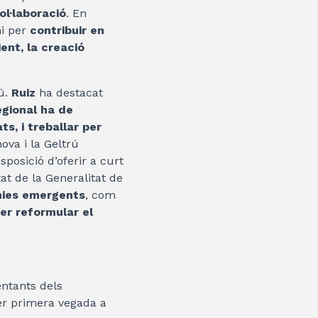
ol·laboració
. En
ni per
contribuir en
nt, la creació
rú.
Ruiz
ha destacat
egional ha de
s, i treballar per
nova i la Geltrú
posició d’oferir a curt
at de la Generalitat de
mies emergents
, com
er reformular el
entants dels
per primera vegada a