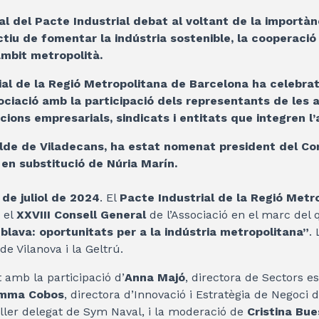
al del Pacte Industrial debat al voltant de la importà
ctiu de fomentar la indústria sostenible, la cooperació 
àmbit metropolità.
ial de la Regió Metropolitana de Barcelona ha celebrat 
ociació amb la participació dels representants de les 
cions empresarials, sindicats i entitats que integren l’
alde de Viladecans, ha estat nomenat president del Co
 en substitució de Núria Marín.
2 de juliol de 2024
. El
Pacte Industrial de la Regió Metr
 el
XXVIII Consell General
de l’Associació en el marc del q
 blava: oportunitats per a la indústria metropolitana”
.
 de Vilanova i la Geltrú.
 amb la participació d’
Anna Majó
, directora de Sectors es
mma Cobos
, directora d’Innovació i Estratègia de Negoci 
eller delegat de Sym Naval, i la moderació de
Cristina Bu