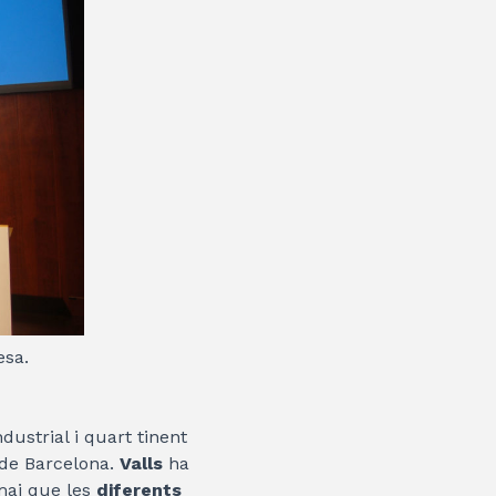
esa.
dustrial i quart tinent
 de Barcelona.
Valls
ha
mai que les
diferents