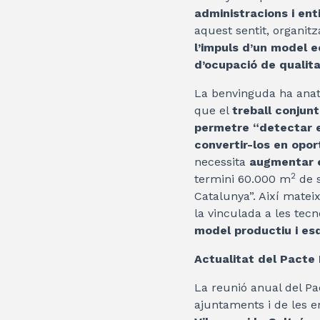
administracions i enti
aquest sentit, organit
l’impuls d’un model 
d’ocupació de qualitat
La benvinguda ha anat
que el
treball conjunt
permetre “detectar el
convertir-los en opor
necessita
augmentar el
2
termini 60.000 m
de s
Catalunya”. Així mateix,
la vinculada a les tecn
model productiu i esd
Actualitat del Pacte 
La reunió anual del Pa
ajuntaments i de les e