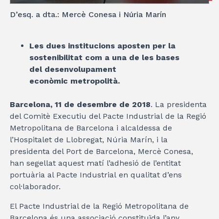
D’esq. a dta.: Mercè Conesa i Núria Marín
L
es dues in
stit
ucions aposten per la
sostenibilitat com a un
a de les bases
del
desenvolupament
e
conòmi
c
metropolità
.
Barcelona
,
11 de desembre d
e 2
01
8
. La presidenta
del Comitè Executiu del Pacte Industrial de la Regió
Metropolitana de Barcelona i alcaldessa de
l’Hospitalet de Llobregat, Núria Marín, i la
presidenta del Port de Barcelona, Mercè Conesa,
han segellat aquest matí l’adhesió de l’entitat
portuària al Pacte Industrial en qualitat d’ens
col·laborador.
El Pacte Industrial de la Regió Metropolitana de
Barcelona és una associació constituïda l’any