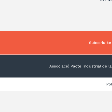
Subscriu-te 
II Congrés Catalunya
Circular
Associació Pacte Industrial de 
11/06/2024
De 9 a 17 h
Pol
Institut Nacional d’Educació Física de
Catalunya (INEFC) (Av. de l'Estadi, 12-22
de Barcelona) i visites a empreses del
territori