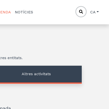
GENDA
NOTÍCIES
CA
res entitats.
Altres activitats
mada.