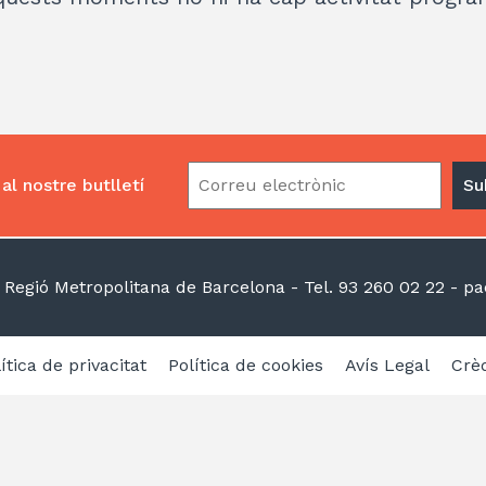
al nostre butlletí
La indústria regenerativa
serà la protagonista de la
8a edició de la trobada
la Regió Metropolitana de Barcelona
- Tel. 93 260 02 22 -
pac
IND+I
17/04/2024
ítica de privacitat
Política de cookies
Avís Legal
Crèd
De 9 a 16.30 h
Edifici Cúbic (Passeig de la Marina, 31
de Viladecans)