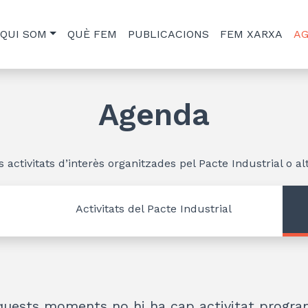
QUI SOM
QUÈ FEM
PUBLICACIONS
FEM XARXA
A
Agenda
s activitats d’interès organitzades pel Pacte Industrial o alt
Activitats del Pacte Industrial
quests moments no hi ha cap activitat progra