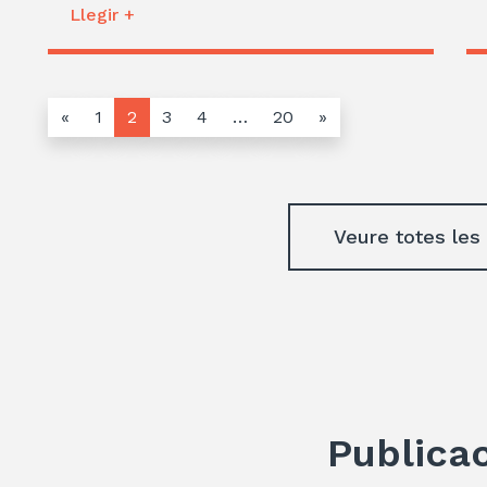
Llegir +
«
1
2
3
4
…
20
»
Veure totes les
Publica