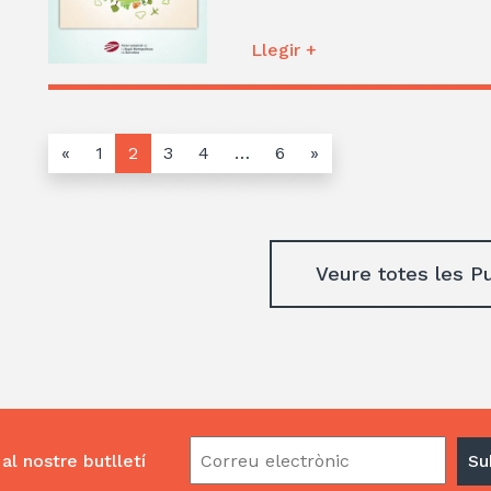
Llegir +
«
1
2
3
4
…
6
»
Veure totes les P
al nostre butlletí