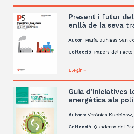
Present i futur del
enllà de la seva t
Autor:
Maria Buhigas San J
Col·lecció:
Papers del Pacte 
Llegir +
Guia d’iniciatives l
energètica als polí
Autors:
Verònica Kuchinow
,
Col·lecció:
Quaderns del Pac