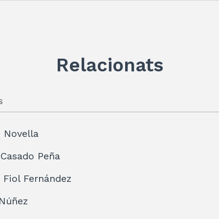
Relacionats
s
z Novella
 Casado Peña
 Fiol Fernández
 Núñez