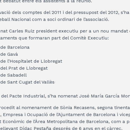
 debatut entre els assistents a la reunió.
ació dels comptes del 2011 i del pressupost del 2012, s’ha r
ball Nacional com a soci ordinari de l’associació.
at Carles Ruiz president executiu per a un nou mandat d
ntaments que formaran part del Comitè Executiu:
de Barcelona
 de Gavà
e l’Hospitalet de Llobregat
del Prat de Llobregat
de Sabadell
de Sant Cugat del Vallès
i del Pacte Industrial, s’ha nomenat José María García Mo
procedit al nomenament de Sònia Recasens, segona tinenta
, Empresa i Ocupació de l’Ajuntament de Barcelona i vice
Econòmic de l’Àrea Metropolitana de Barcelona, ​​com a p
rellevant Dídac Pestaña després de 6 anys en el càrrec.