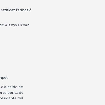
atificat l’adhesió
e 4 anys i s’han
mpel.
 d’alcalde de
presidenta de
residenta del