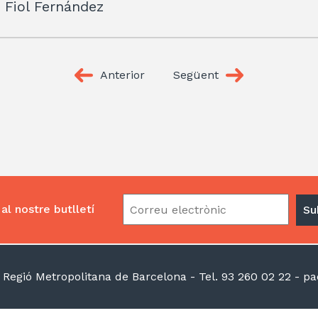
 Fiol Fernández
Anterior
Següent
al nostre butlletí
la Regió Metropolitana de Barcelona
- Tel. 93 260 02 22 -
pac