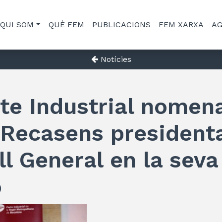
QUI SOM
QUÈ FEM
PUBLICACIONS
FEM XARXA
A
Notícies
cte Industrial nomen
 Recasens presidenta
l General en la seva
ó