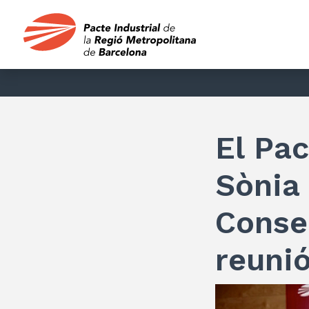
El Pa
Sònia
Consel
reuni