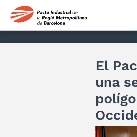
El Pac
una se
polígo
Occid