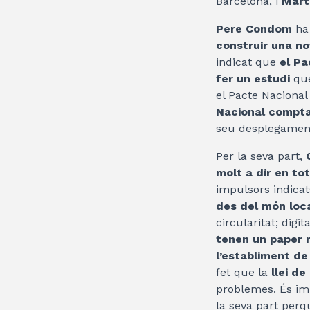
Barcelona, i
Mart
Pere Condom
ha 
construir una no
indicat que
el Pa
fer un estudi
que
el Pacte Nacional
Nacional compta
seu desplegamen
Per la seva part,
molt a dir en tot
impulsors indicats
des del món loc
circularitat; digit
tenen un paper r
l’establiment d
fet que la
llei de
problemes. És im
la seva part perq