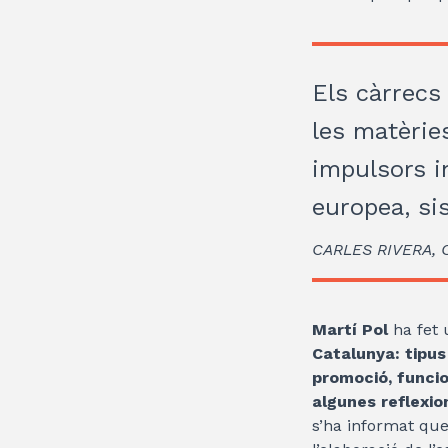
Els càrrecs 
les matèries
impulsors in
europea, si
CARLES RIVERA,
Martí Pol
ha fet 
Catalunya: tipus 
promoció, funcio
algunes reflexion
s’ha informat que