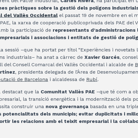
rent del Pacte Industrial,
Carles Rivera
, ha participat en
ones pràctiques sobre la gestió dels polígons industrial
 del Vallès Occidental
el passat 19 de novembre en el m
PAE, la xarxa de cooperació publicoprivada dels PAE del Va
mb la participació de
representants d’administracions l
mpresarials i associacions i entitats de gestió de polí
 sessió –que ha portat per títol “Experiències i novetats l
ons industrials– ha anat a càrrec de
Xavier Garcés
, conse
l del Consell Comarcal del Vallès Occidental i alcalde de
B
rtínez
, presidenta delegada de l’Àrea de Desenvolupamen
putació de Barcelona
i alcaldessa de
Rubí
.
 destacat que la
Comunitat Vallès PAE
–que té com a ob
esarial, la transició energètica i la modernització dels po
ssita construir una
nova governança
basada en una triple
potencialitats dels municipis; evitar duplicitats i millo
rtir les relacions amb el teixit empresarial i la col·lab