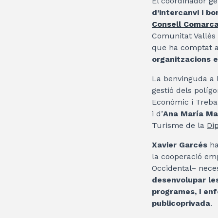
El coordinador ge
d’intercanvi i b
Consell Comarcal
Comunitat Vallès 
que ha comptat a
organitzacions e
La benvinguda a la
gestió dels políg
Econòmic i Trebal
i d’
Ana María Ma
Turisme de la
Di
Xavier Garcés
ha
la cooperació empr
Occidental– nece
desenvolupar les 
programes, i enfo
publicoprivada
.