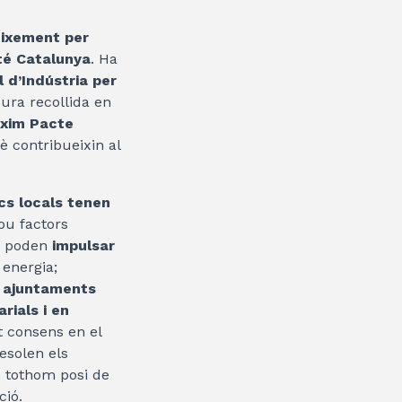
eixement per
té Catalunya
. Ha
l d’Indústria per
ra recollida en
òxim Pacte
 contribueixin al
cs locals tenen
nou factors
es poden
impulsar
 energia;
s
ajuntaments
rials i en
t consens en el
resolen els
e tothom posi de
ció.