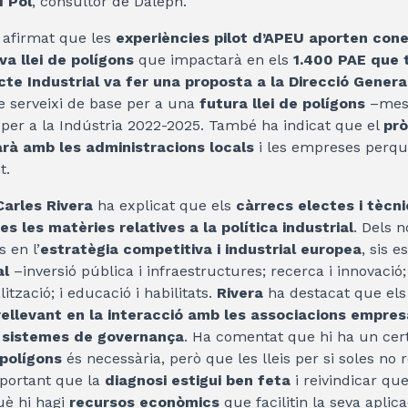
í Pol
, consultor de Daleph.
afirmat que les
experiències pilot d’APEU aporten con
va llei de polígons
que impactarà en els
1.400 PAE que 
cte Industrial va fer una proposta a la Direcció Genera
 serveixi de base per a una
futura llei de polígons
–mesu
 per a la Indústria 2022-2025. També ha indicat que el
pr
rà amb les administracions locals
i les empreses perquè
t.
Carles Rivera
ha explicat que els
càrrecs electes i tècni
es les matèries relatives a la política industrial
. Dels 
 en l’
estratègia competitiva i industrial europea
, sis 
al
–inversió pública i infraestructures; recerca i innovació;
alització; i educació i habilitats.
Rivera
ha destacat que el
ellevant en la interacció amb les associacions empresa
e sistemes de governança
. Ha comentat que hi ha un cer
 polígons
és necessària, però que les lleis per si soles no 
portant que la
diagnosi estigui ben feta
i reivindicar qu
uè hi hagi
recursos econòmics
que facilitin la seva aplica