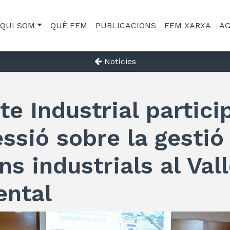
QUI SOM
QUÈ FEM
PUBLICACIONS
FEM XARXA
A
Notícies
te Industrial partici
ssió sobre la gestió
ns industrials al Val
ental