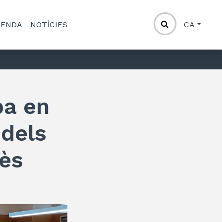
GENDA
NOTÍCIES
CA
pa en
 dels
lès