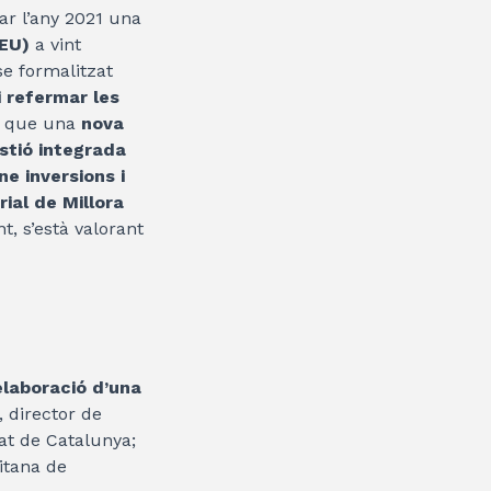
ar l’any 2021 una
PEU)
a vint
se formalitzat
i refermar les
t que una
nova
stió integrada
ne inversions i
ial de Millora
, s’està valorant
’elaboració d’una
, director de
tat de Catalunya;
itana de