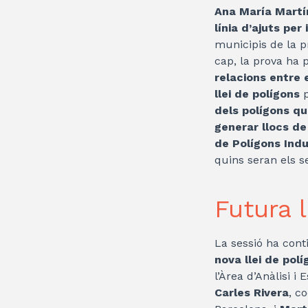
Ana María Martí
línia d’ajuts pe
municipis de la 
cap, la prova ha
relacions entre 
llei de polígons
p
dels polígons que
generar llocs de
de Polígons Ind
quins seran els s
Futura l
La sessió ha cont
nova llei de pol
l’Àrea d’Anàlisi i
Carles Rivera
, c