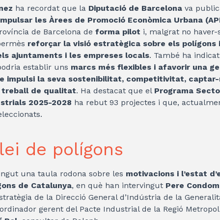
nez
ha recordat que la
Diputació de Barcelona
va public
r impulsar les Àrees de Promoció Econòmica Urbana (A
província de Barcelona de
forma pilot
i, malgrat no haver-
 permès
reforçar la visió estratègica sobre els polígons 
els ajuntaments i les empreses locals
. També ha indica
odria establir uns
marcs més flexibles i afavorir una ge
 impulsi la seva sostenibilitat, competitivitat, captar-
 treball de qualitat
. Ha destacat que el
Programa Sector
ustrials 2025-2028
ha rebut 93 projectes i que, actualment
eleccionats.
lei de polígons
ingut una taula rodona sobre les
motivacions i l’estat d
ígons de Catalunya
, en què han intervingut
Pere Condom
 Estratègia de la Direcció General d’Indústria de la Generali
oordinador gerent del Pacte Industrial de la Regió Metropol