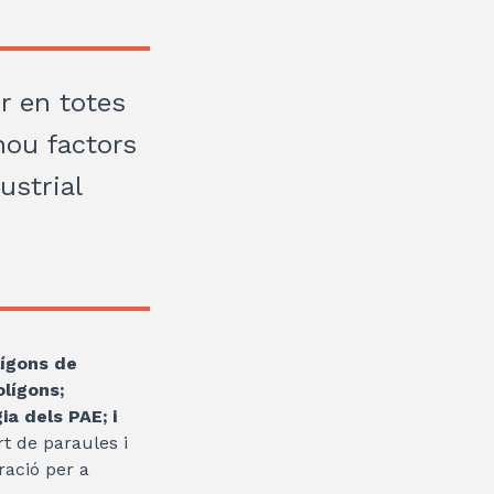
ir en totes
 nou factors
ustrial
lígons de
olígons;
ia dels PAE; i
rt de paraules i
ració per a