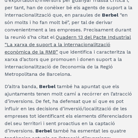
d’exportadors/inversors per guanyar massa crítica i,
per tant, han de conèixer bé els agents de suport a la
internacionalització que, en paraules de
Berbel
“en
són molts i ho fan molt bé”, per tal de derivar
convenientment a les empreses. Precisament durant
la reunió s’ha citat el
Quadern 13 del Pacte Industrial
“La xarxa de suport a la internacionalització
econòmica de la RMB”
que identifica i caracteritza la
xarxa d’actors que promouen i donen suport a la
internacionalització de l’economia de la Regió
Metropolitana de Barcelona.
D’altra banda,
Berbel
també ha apuntat que els
ajuntaments tenen molt camí a recórrer en l’atracció
d’inversions. De fet, ha defensat que sí que es pot
influir en les decisions d’inversió/localització de les
empreses tot identificant els elements diferenciadors
del seu territori i sent proactius en la captació
d’inversions.
Berbel
també ha esmentat les quatre