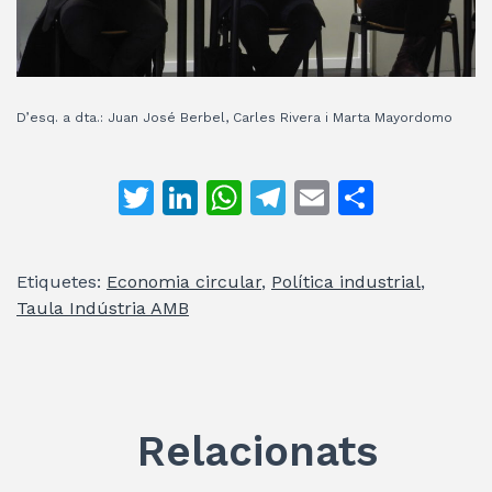
D’esq. a dta.: Juan José Berbel, Carles Rivera i Marta Mayordomo
T
Li
W
T
E
C
w
n
h
el
m
o
itt
k
at
e
ai
m
Etiquetes:
Economia circular
,
Política industrial
,
er
e
s
gr
l
p
Taula Indústria AMB
dI
A
a
ar
n
p
m
te
p
ix
Relacionats