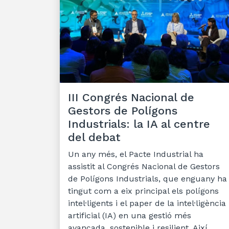
III Congrés Nacional de
Gestors de Polígons
Industrials: la IA al centre
del debat
Un any més, el Pacte Industrial ha
assistit al Congrés Nacional de Gestors
de Polígons Industrials, que enguany ha
tingut com a eix principal els polígons
intel·ligents i el paper de la intel·ligència
artificial (IA) en una gestió més
avançada, sostenible i resilient. Així