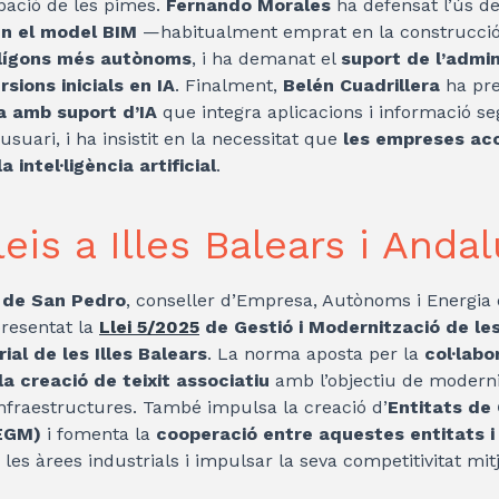
cipació de les pimes.
Fernando Morales
ha defensat l’ús d
en el model BIM
—habitualment emprat en la construcció 
lígons més autònoms
, i ha demanat el
suport de l’admin
rsions inicials en IA
. Finalment,
Belén Cuadrillera
ha pr
a amb suport d’IA
que integra aplicacions i informació sego
suari, i ha insistit en la necessitat que
les empreses acc
 intel·ligència artificial
.
eis a Illes Balears i Andal
 de San Pedro
, conseller d’Empresa, Autònoms i Energia 
presentat la
Llei 5/2025
de Gestió i Modernització de le
ial de les Illes Balears
. La norma aposta per la
col·labo
la creació de teixit associatiu
amb l’objectiu de moderni
 infraestructures. També impulsa la creació d’
Entitats de 
(EGM)
i fomenta la
cooperació entre aquestes entitats i
les àrees industrials i impulsar la seva competitivitat mi