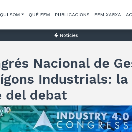
QUI SOM
QUÈ FEM
PUBLICACIONS
FEM XARXA
A
Notícies
ngrés Nacional de Ge
ígons Industrials: la 
e del debat