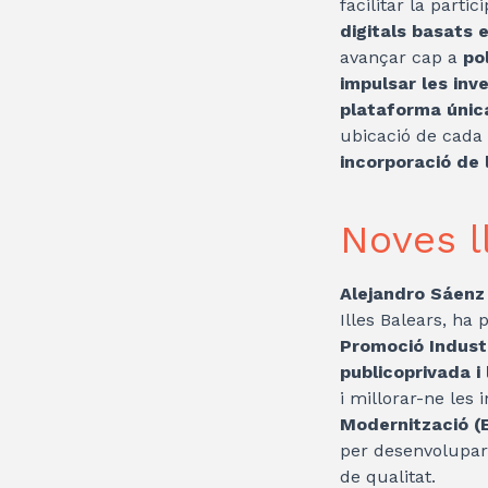
facilitar la parti
digitals basats 
avançar cap a
po
impulsar les inve
plataforma únic
ubicació de cada u
incorporació de la
Noves ll
Alejandro Sáenz
Illes Balears, ha 
Promoció Industr
publicoprivada i 
i millorar-ne les
Modernització 
per desenvolupar 
de qualitat.