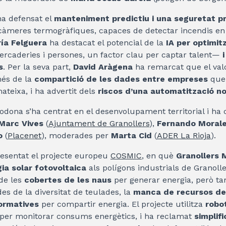
a defensat el
manteniment predictiu i una seguretat p
càmeres termogràfiques, capaces de detectar incendis en
ía Felguera
ha destacat el potencial de la
IA per optimit
caderies i persones, un factor clau per captar talent—
s
. Per la seva part,
David Aràgena
ha remarcat que el valo
és de la
compartició de les dades entre empreses
que 
ateixa, i ha advertit dels
riscos d’una automatització n
odona s’ha centrat en el desenvolupament territorial i h
Marc Vives
(
Ajuntament de Granollers
),
Fernando Moral
o
(
Placenet
), moderades per
Marta Cid
(
ADER La Rioja
).
esentat el projecte europeu
COSMIC
, en què
Granollers 
gia solar fotovoltaica
als polígons industrials de Granolle
 de les
cobertes de les naus
per generar energia, però t
des de la diversitat de teulades, la
manca de recursos de
normatives
per compartir energia. El projecte utilitza
robo
per monitorar consums energètics, i ha reclamat
simplif