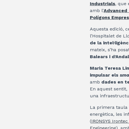
Industrials
, que
amb l’
Advanced 
Polígons Empres
Aquesta edició, c
l’Hospitalet de L
de la intel·ligèn
mateix, s’ha posa
Balears i d’Anda
Maria Teresa Li
impulsar els
sma
amb
dades en t
En aquest sentit,
una infraestructu
La primera taula 
energètica, les in
(
IRONSYS Irontec
Engineering
), am