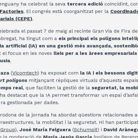
 enguany ha celebrat la seva
tercera edició
coincidint, co
Factories
. El congrés està coorganitzat per la
Coordinado
arials (CEPE)
.
elebrada el passat 7 de maig al recinte Gran Via de Fira de
lobregat, ha tingut com a
eix principal els polígons intel·l
cia artificial (IA) en una gestió més avançada, sostenible
t el focus en les noves
lleis per a les àrees empresarials 
lusia
.
naza
(
Vicomtech
) ha exposat com
la IA i els bessons digi
rt polígons
mitjançant rèpliques virtuals d’aquests espai
emps real
, que faciliten la gestió de la
seguretat, la mobil
 ha destacat que la IA permet transformar un espai d’asfal
ra gestionada per dades.
rodona de la jornada ha abordat qüestions relacionades a
fraestructures, la mobilitat i la seguretat. Hi han participa
 Group
),
José María Felguera
(
Schumpit
) i
David Aràneg
b la moderació de
María Jesús García
(polígon de Bergon