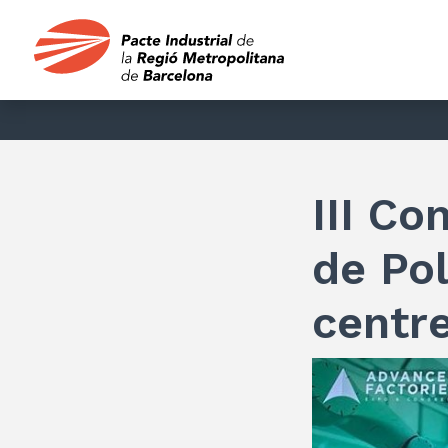
III Co
de Pol
centr