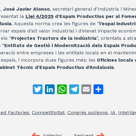
a,
José Javier Alonso
, secretari general d’Indústria i Mine
resentat la
Llei 4/2025
d’Espais Productius per al Fome
lusia
. Aquesta norma crea les figures de “
l’espai industr
var espais d’alt valor industrial i d’elevat impacte econòmi
 els “
Projectes Tractors de la Indústria
”, orientats a atr
 “
Entitats de Gestió i Modernització dels Espais Produ
ració entre empreses i les entitats locals en el mantenime
 espais, i incorpora dues figures més: les
Oficines locals 
abinet Tècnic d’Espais Productius d’Andalusia
.
T
Li
W
T
E
C
w
n
h
el
m
o
itt
k
at
e
ai
m
ed Factories
,
Competitivitat
,
Congrés polígons
,
IA
,
Intel·li
er
e
s
gr
l
p
dI
A
a
ar
Anterior
Següent