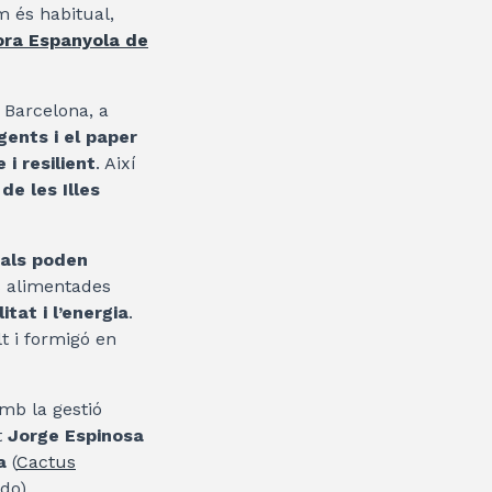
m és habitual,
ra Espanyola de
 Barcelona, a
igents i el paper
 i resilient
. Així
de les Illes
tals poden
s alimentades
itat i l’energia
.
t i formigó en
mb la gestió
t
Jorge Espinosa
a
(
Cactus
do).