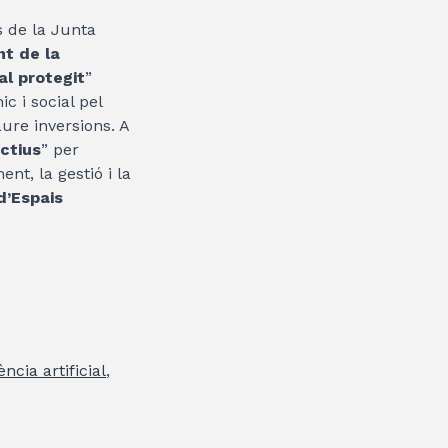
s de la Junta
nt de la
ial protegit
”
c i social pel
aure inversions. A
ctius
” per
nt, la gestió i la
d’Espais
gència artificial
,