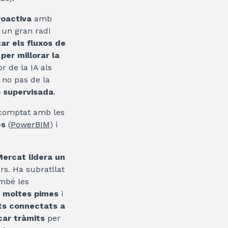
roactiva
amb
 un gran radi
zar els fluxos de
i per millorar la
r de la IA als
no pas de la
o supervisada
.
a comptat amb les
es
(
PowerBIM
) i
Mercat lidera un
rs. Ha subratllat
ambé les
 moltes pimes
i
ts connectats a
icar tràmits
per