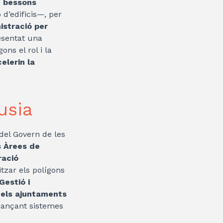
e
bessons
d’edificis—, per
istració per
esentat una
ns el rol i la
elerin la
usia
del Govern de les
s Àrees de
ració
tzar els polígons
Gestió i
 els ajuntaments
tjançant sistemes