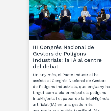
III Congrés Nacional de
Gestors de Polígons
Industrials: la IA al centre
del debat
Un any més, el Pacte Industrial ha
assistit al Congrés Nacional de Gestors
de Polígons Industrials, que enguany ha
tingut com a eix principal els polígons
intel·ligents i el paper de la intel·ligència
artificial (IA) en una gestió més
avançada, sostenible i resilient. Així