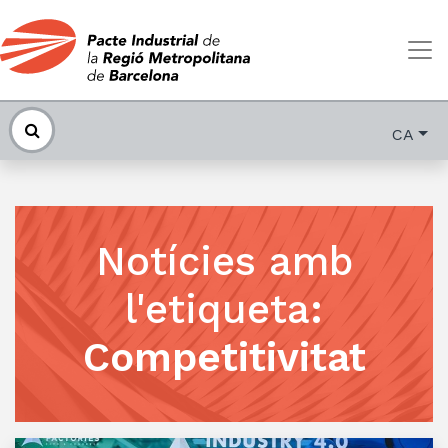
CA
Notícies amb
l'etiqueta
:
Competitivitat