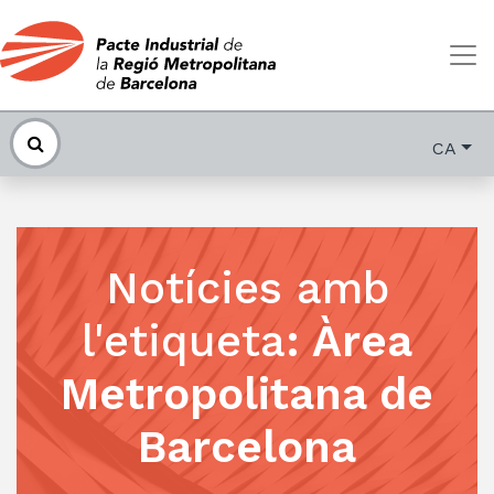
CA
Notícies amb
l'etiqueta
:
Àrea
Metropolitana de
Barcelona