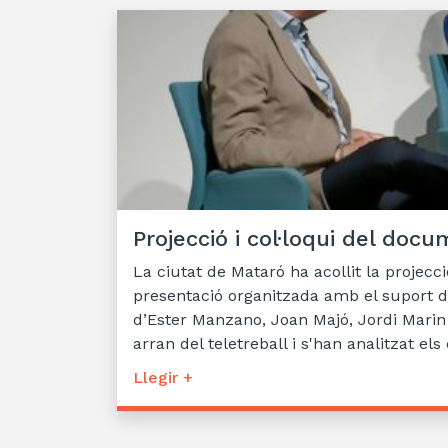
Projecció i col·loqui del doc
La ciutat de Mataró ha acollit la projec
presentació organitzada amb el suport de
d’Ester Manzano, Joan Majó, Jordi Marin i
arran del teletreball i s'han analitzat els
Llegir +