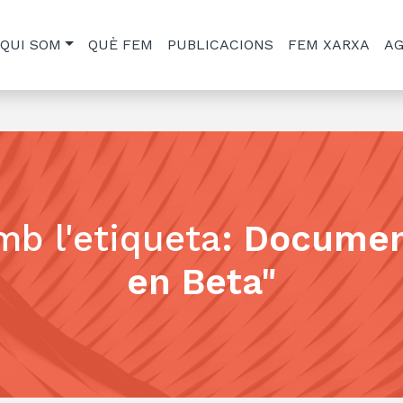
QUI SOM
QUÈ FEM
PUBLICACIONS
FEM XARXA
A
mb l'etiqueta
:
Document
en Beta"