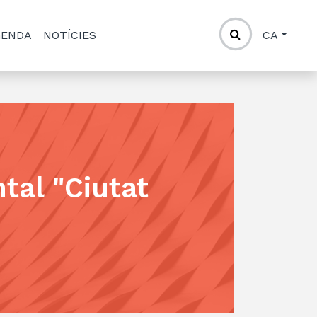
GENDA
NOTÍCIES
CA
al "Ciutat